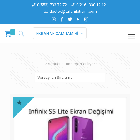
0(553) 733 72 72
0(216) 330 12 12
destek@tufaniletisim.com
0
EKRAN VE CAM TAMİRİ
2 sonucun tümü gösteriliyor