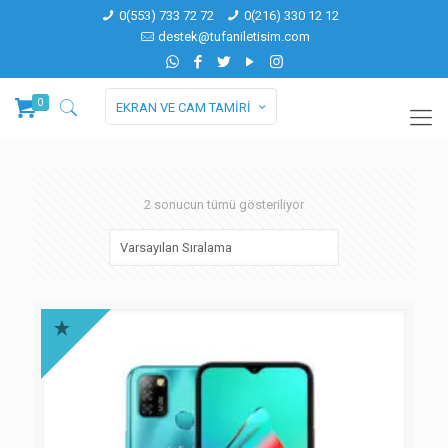
0(553) 733 72 72
0(216) 330 12 12
destek@tufaniletisim.com
0
EKRAN VE CAM TAMİRİ
2 sonucun tümü gösteriliyor