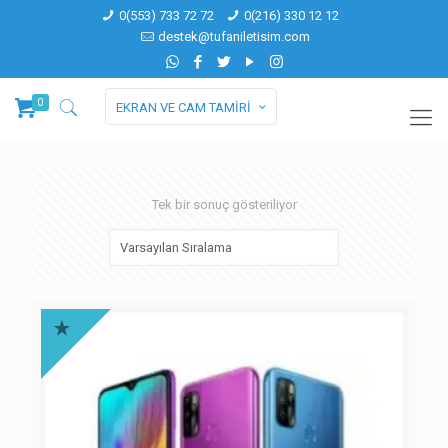
0(553) 733 72 72
0(216) 330 12 12
destek@tufaniletisim.com
0
EKRAN VE CAM TAMİRİ
Tek bir sonuç gösteriliyor