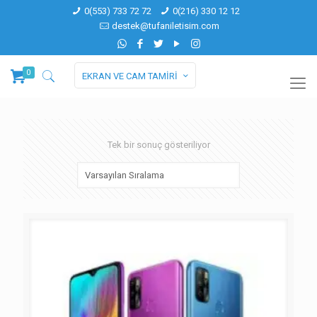
0(553) 733 72 72
0(216) 330 12 12
destek@tufaniletisim.com
0
EKRAN VE CAM TAMİRİ
Tek bir sonuç gösteriliyor