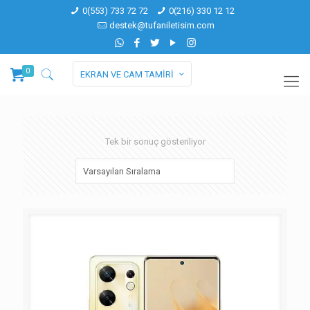
0(553) 733 72 72
0(216) 330 12 12
destek@tufaniletisim.com
0
EKRAN VE CAM TAMİRİ
Tek bir sonuç gösteriliyor