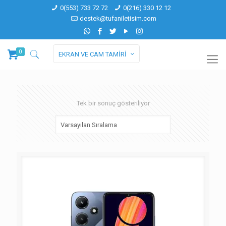
0(553) 733 72 72
0(216) 330 12 12
destek@tufaniletisim.com
0
EKRAN VE CAM TAMİRİ
Tek bir sonuç gösteriliyor