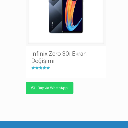
Infinix Zero 30i Ekran
Değişimi
5 üzerinden
5.00
oy aldı
Buy via WhatsApp