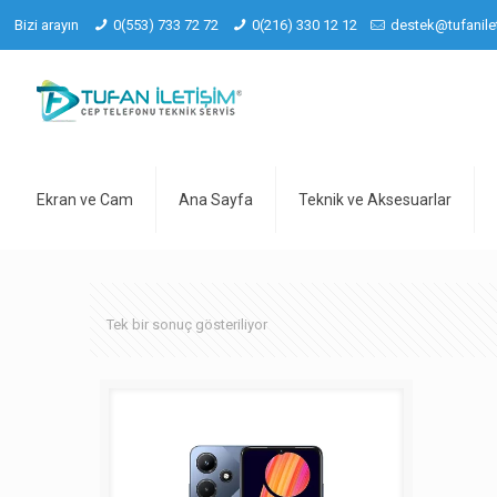
Bizi arayın
0(553) 733 72 72
0(216) 330 12 12
destek@tufanile
Ekran ve Cam
Ana Sayfa
Teknik ve Aksesuarlar
Tek bir sonuç gösteriliyor