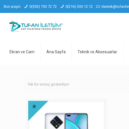
Bizi arayın
0(553) 733 72 72
0(216) 330 12 12
destek@tufanile
Ekran ve Cam
Ana Sayfa
Teknik ve Aksesuarlar
Tek bir sonuç gösteriliyor