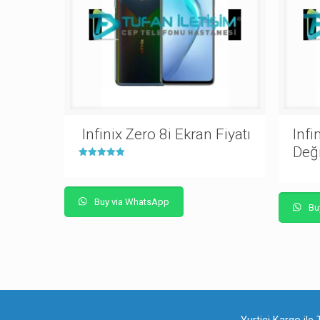
Infinix Zero 8i Ekran Fiyatı
Infi
Değ
5 üzerinden
5.00
oy aldı
Buy via WhatsApp
Bu