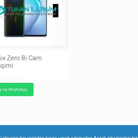
nix Zero 8i Cam
işimi
y via WhatsApp