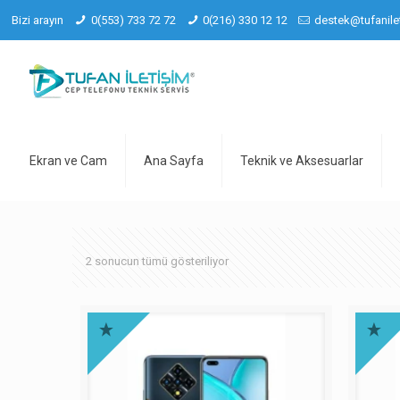
Bizi arayın
0(553) 733 72 72
0(216) 330 12 12
destek@tufanile
Ekran ve Cam
Ana Sayfa
Teknik ve Aksesuarlar
2 sonucun tümü gösteriliyor