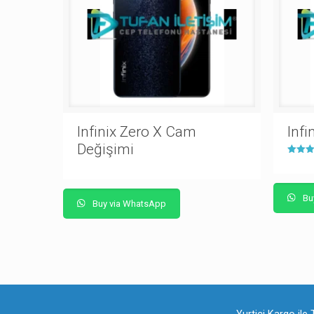
Infinix Zero X Cam
Infi
Değişimi
5 üzeri
5.00
oy aldı
Bu
Buy via WhatsApp