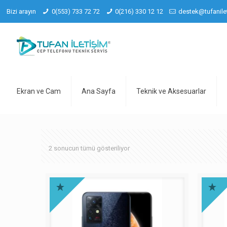
Bizi arayın
0(553) 733 72 72
0(216) 330 12 12
destek@tufanile
Ekran ve Cam
Ana Sayfa
Teknik ve Aksesuarlar
2 sonucun tümü gösteriliyor