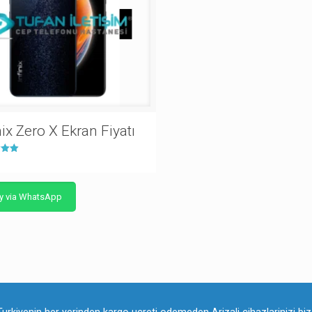
nix Zero X Ekran Fiyatı
nden
y via WhatsApp