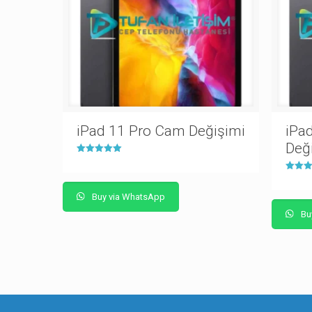
iPad 11 Pro Cam Değişimi
iPa
Değ
5 üzerinden
5.00
oy aldı
5 üzeri
5.00
oy aldı
Buy via WhatsApp
Bu