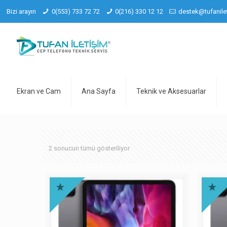
Bizi arayın
0(553) 733 72 72
0(216) 330 12 12
destek@tufanile
Ekran ve Cam
Ana Sayfa
Teknik ve Aksesuarlar
2 sonucun tümü gösteriliyor