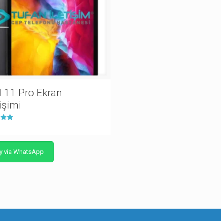
d 11 Pro Ekran
işimi
nden
y via WhatsApp