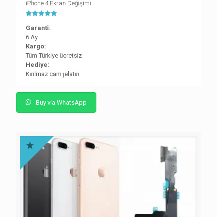
iPhone 4 Ekran Değişimi
5 üzerinden
Garanti:
5.00
oy aldı
6 Ay
Kargo:
Tüm Türkiye ücretsiz
Hediye:
Kırılmaz cam jelatin
Buy via WhatsApp