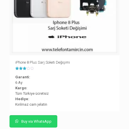
iPhone 8 Plus Sarj Soketi Değişimi
5
Garanti:
üzerinden
3.00
6 Ay
oy aldı
Kargo:
Tüm Türkiye ücretsiz
Hediye:
Kırılmaz cam jelatin
Buy via WhatsApp