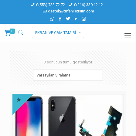
0(553) 733 72 72
0(216) 330 12 12
destek@tufaniletisim.com
0
EKRAN VE CAM TAMİRİ
3 sonucun tümü gösteriliyor