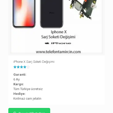
iPhone X Sarj Soketi Değişimi
5
Garanti:
üzerinden
4.00
6 Ay
oy aldı
Kargo:
Tüm Türkiye ücretsiz
Hediye:
Kırılmaz cam jelatin