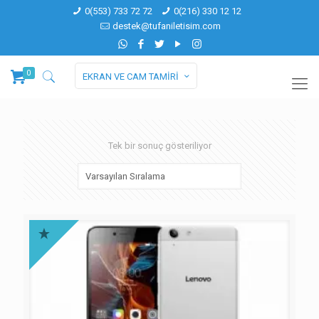
0(553) 733 72 72
0(216) 330 12 12
destek@tufaniletisim.com
0
EKRAN VE CAM TAMİRİ
Tek bir sonuç gösteriliyor