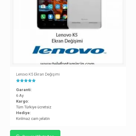
Lenovo K5 Ekran Değişimi
5 üzerinden
Garanti:
5.00
oy aldı
6 Ay
Kargo:
Tüm Türkiye ücretsiz
Hediye:
Kırılmaz cam jelatin