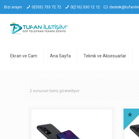
Bizi arayın
0(553) 733 72 72
0(216) 330 12 12
destek@tufanile
Ekran ve Cam
Ana Sayfa
Teknik ve Aksesuarlar
2 sonucun tümü gösteriliyor