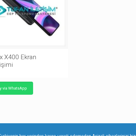
x X400 Ekran
işimi
y via WhatsApp