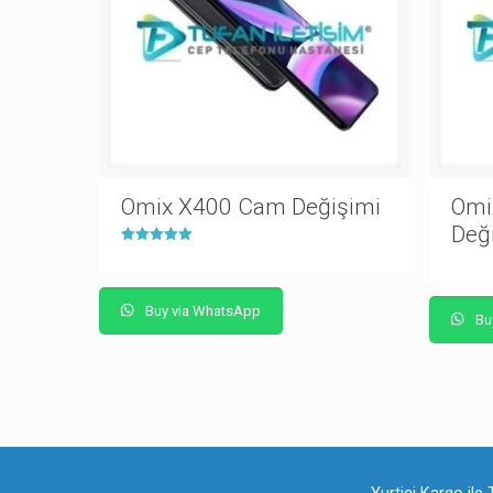
Omix X400 Cam Değişimi
Omi
Değ
5 üzerinden
5.00
oy aldı
Buy via WhatsApp
Bu