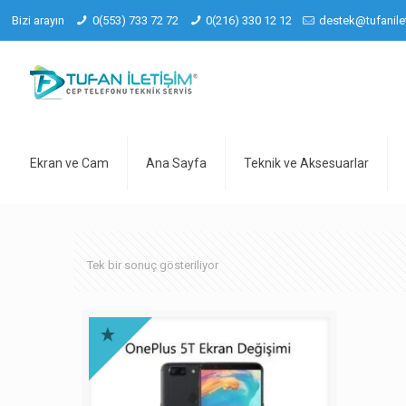
Bizi arayın
0(553) 733 72 72
0(216) 330 12 12
destek@tufanile
Ekran ve Cam
Ana Sayfa
Teknik ve Aksesuarlar
Tek bir sonuç gösteriliyor