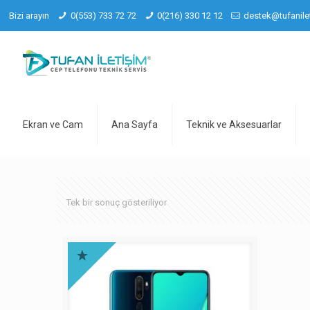
Bizi arayın
0(553) 733 72 72
0(216) 330 12 12
destek@tufanile
Ekran ve Cam
Ana Sayfa
Teknik ve Aksesuarlar
Tek bir sonuç gösteriliyor