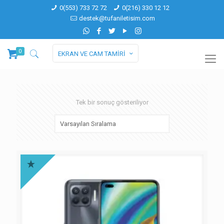
0(553) 733 72 72
0(216) 330 12 12
destek@tufaniletisim.com
0
EKRAN VE CAM TAMİRİ
Tek bir sonuç gösteriliyor