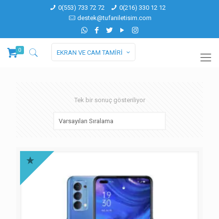
0(553) 733 72 72
0(216) 330 12 12
destek@tufaniletisim.com
0
EKRAN VE CAM TAMİRİ
Tek bir sonuç gösteriliyor