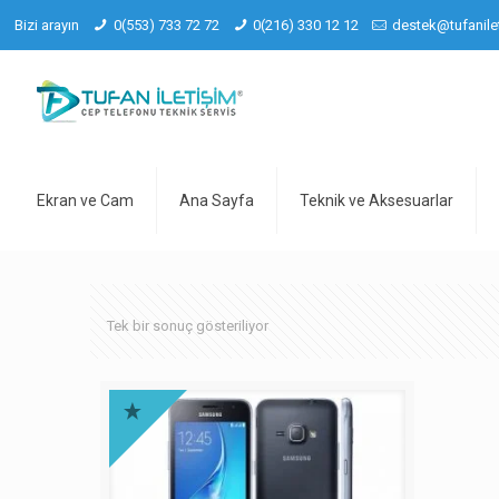
Bizi arayın
0(553) 733 72 72
0(216) 330 12 12
destek@tufanile
Ekran ve Cam
Ana Sayfa
Teknik ve Aksesuarlar
Tek bir sonuç gösteriliyor