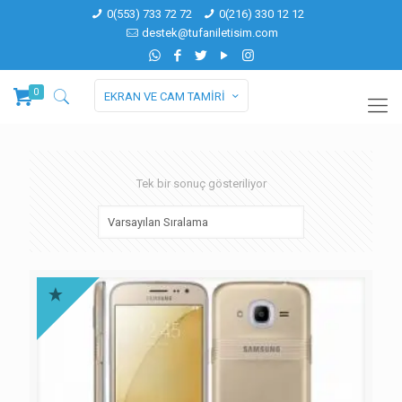
0(553) 733 72 72
0(216) 330 12 12
destek@tufaniletisim.com
0
EKRAN VE CAM TAMİRİ
Tek bir sonuç gösteriliyor