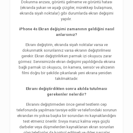
Dokunma arızası, görüntü gelmeme ve görüntü hatası
(ekranda yukarı ve aşağı çizgiler, mürekkep bulaşması,
ekranda siyah noktalar) gibi durumlarda ekran değişimi
yapılır.
iPhone 4s Ekran değişimi zamanının geldiğini nasıl
anlarsınız?
Ekranı değiştirin, ekranda siyah noktalar varsa ve
dokunmatik sorunlarınız varsa ekranın değiştirilmesi
gerekir. Ekran değiştirilirken parmak izi okuyucu zarar
görmez. Servisimizde ekran değişimi yapıldığında ekrana
bağlı parmak izi okuyucu, ön kamera, sensör ve ahizenin
filmi doğru bir şekilde çıkarılarak yeni ekrana yeniden
takılmaktadır.
Ekranı değiştirdikten sonra akılda tutulması
gerekenler nelerdir?
Ekranını değiştirmeden önce genel testlerin cep
telefonunda yapılması tavsiye edilir ve telefondaki sorunun
ekrandan mı yoksa başka bir sorundan mı kaynaklandığını
test etmeniz önerilir. Sıvıya maruz kalma veya güçlü
darbeler veya düşmelerden kaynaklanan ekran sorunları
olan telefonlar da kontrol edilmeli ve diğer parçalar