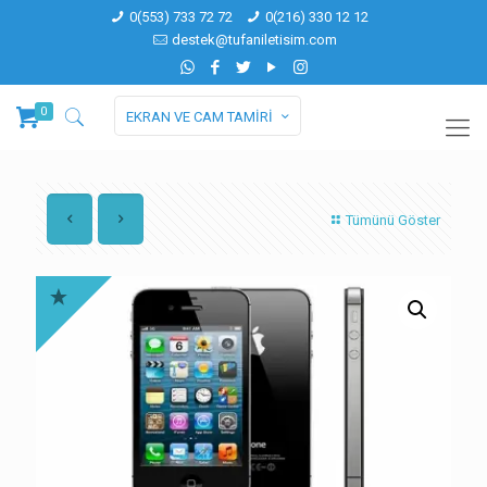
0(553) 733 72 72
0(216) 330 12 12
destek@tufaniletisim.com
0
EKRAN VE CAM TAMİRİ
Tümünü Göster