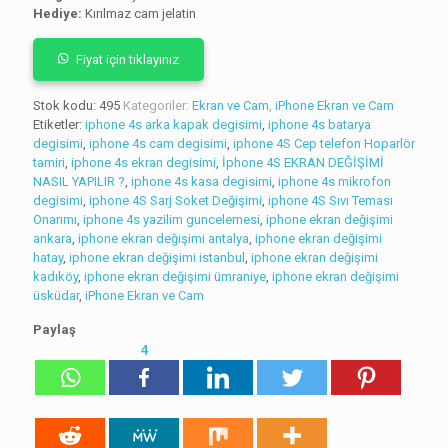
Hediye:
Kırılmaz cam jelatin
puanına
dayanarak 5
üzerinden
5.00
puan
Fiyat için tıklayınız
aldı
Stok kodu:
495
Kategoriler:
Ekran ve Cam
,
iPhone Ekran ve Cam
Etiketler:
iphone 4s arka kapak degisimi
,
iphone 4s batarya
degisimi
,
iphone 4s cam degisimi
,
iphone 4S Cep telefon Hoparlör
tamiri
,
iphone 4s ekran degisimi
,
İphone 4S EKRAN DEĞİŞİMİ
NASIL YAPILIR ?
,
iphone 4s kasa degisimi
,
iphone 4s mikrofon
degisimi
,
iphone 4S Sarj Soket Değişimi
,
iphone 4S Sıvı Teması
Onarımı
,
iphone 4s yazilim guncelemesi
,
iphone ekran değişimi
ankara
,
iphone ekran değişimi antalya
,
iphone ekran değişimi
hatay
,
iphone ekran değişimi istanbul
,
iphone ekran değişimi
kadıköy
,
iphone ekran değişimi ümraniye
,
iphone ekran değişimi
üsküdar
,
iPhone Ekran ve Cam
Paylaş
4