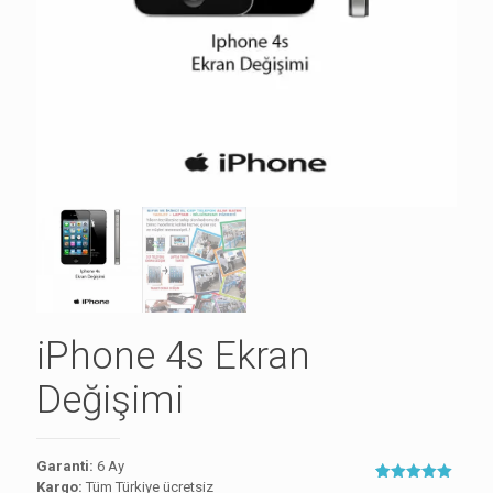
iPhone 4s Ekran
Değişimi
Garanti:
6 Ay
Kargo:
Tüm Türkiye ücretsiz
5
müşteri