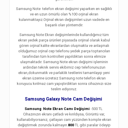
Samsung Note telefon ekran değişimi yaparken en sağlıklı
ve en uzun ömürlü olan %100 orjinal ekran
kulanmaktayız.Orjinal ekran değişimleri uzun vadede en
başarılı olan yöntemdir.
Samsung Note Ekran değişimlerinde kullandığımız tüm
ekran yedek parça ürünleri piyasada orijinal olarak kabul
gören orjinal kalite ekranlardan oluşmakta ve anlaşmalı
olduğumuz orjinal cep telefonu yedek parça toptancıları
tarafından tüm kontrolleri yapıldıktan sonra elimize
ulaşmaktadır. Samsung Note ekran değişimi işleminin
ardından teknik servis ekibimiz cep telefonunuzun
ekran,dokunmatik ve parlaklık testlerini tamamlayıp yeni
ekran üzerine ücretsiz Samsung note telefon ekran
koruyucu kırılmaz cam yapıştırdıktan sonra cihazınızı size
teslim ediyoruz.
Samsung Galaxy Note Cam Değişimi
Samsung Note Ekran Camı Değişimi
-500 TL
Cihazınızın ekranı çatladı ve kırıldıysa, Görüntü var,
kullanabiliyorsanız, çatlayan cam yüzünden komple ekran
değiştirmek zorunda kalmayın.
800
TL gibi paralar ödeyip