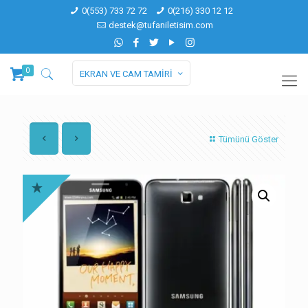
0(553) 733 72 72
0(216) 330 12 12
destek@tufaniletisim.com
0
EKRAN VE CAM TAMİRİ
Tümünü Göster