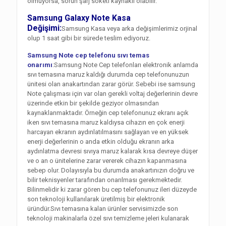
olmuyorsa, sorun şarj soketi kaynaklı olabilir.
Samsung Galaxy Note Kasa
Değişimi:
Samsung Kasa veya arka değişimlerimiz orjinal
olup 1 saat gibi bir sürede teslim ediyoruz.
Samsung Note cep telefonu sıvı temas
onarımı
:Samsung Note Cep telefonları elektronik anlamda
sıvı temasına maruz kaldığı durumda cep telefonunuzun
ünitesi olan anakartından zarar görür. Sebebi ise samsung
Note çalışması için var olan gerekli voltaj değerlerinin devre
üzerinde etkin bir şekilde geziyor olmasından
kaynaklanmaktadır. Örneğin cep telefonunuz ekranı açık
iken sıvı temasına maruz kaldıysa cihazın en çok enerji
harcayan ekranın aydınlatılmasını sağlayan ve en yüksek
enerji değerlerinin o anda etkin olduğu ekranın arka
aydınlatma devresi sıvıya maruz kalarak kısa devreye düşer
ve o an o ünitelerine zarar vererek cihazın kapanmasına
sebep olur. Dolayısıyla bu durumda anakartınızın doğru ve
bilir teknisyenler tarafından onarılması gerekmektedir.
Bilinmelidir ki zarar gören bu cep telefonunuz ileri düzeyde
son teknoloji kullanılarak üretilmiş bir elektronik
üründür.Sıvı temasına kalan ürünler servisimizde son
teknoloji makinalarla özel sıvı temizleme jeleri kulanarak