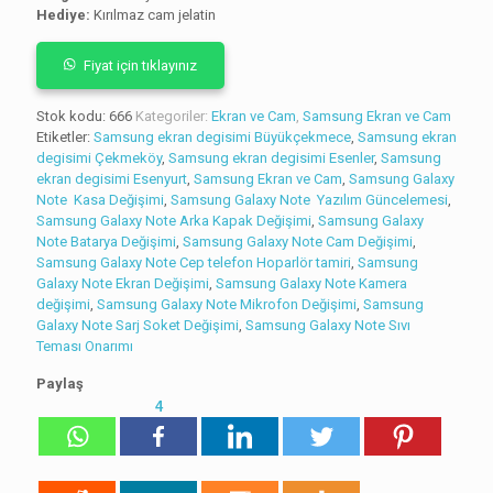
Hediye:
Kırılmaz cam jelatin
Fiyat için tıklayınız
Stok kodu:
666
Kategoriler:
Ekran ve Cam
,
Samsung Ekran ve Cam
Etiketler:
Samsung ekran degisimi Büyükçekmece
,
Samsung ekran
degisimi Çekmeköy
,
Samsung ekran degisimi Esenler
,
Samsung
ekran degisimi Esenyurt
,
Samsung Ekran ve Cam
,
Samsung Galaxy
Note Kasa Değişimi
,
Samsung Galaxy Note Yazılım Güncelemesi
,
Samsung Galaxy Note Arka Kapak Değişimi
,
Samsung Galaxy
Note Batarya Değişimi
,
Samsung Galaxy Note Cam Değişimi
,
Samsung Galaxy Note Cep telefon Hoparlör tamiri
,
Samsung
Galaxy Note Ekran Değişimi
,
Samsung Galaxy Note Kamera
değişimi
,
Samsung Galaxy Note Mikrofon Değişimi
,
Samsung
Galaxy Note Sarj Soket Değişimi
,
Samsung Galaxy Note Sıvı
Teması Onarımı
Paylaş
4