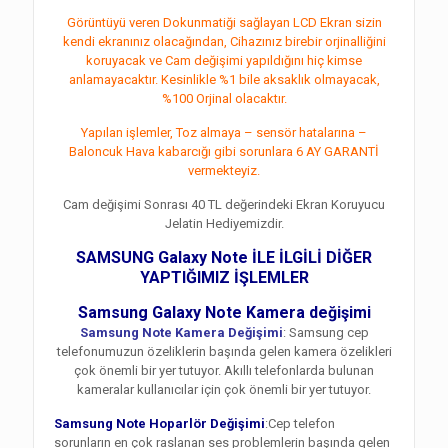
Görüntüyü veren Dokunmatiği sağlayan LCD Ekran sizin
kendi ekranınız olacağından, Cihazınız birebir orjinalliğini
koruyacak ve Cam değişimi yapıldığını hiç kimse
anlamayacaktır. Kesinlikle %1 bile aksaklık olmayacak,
%100 Orjinal olacaktır.
Yapılan işlemler, Toz almaya – sensör hatalarına –
Baloncuk Hava kabarcığı gibi sorunlara 6 AY GARANTİ
vermekteyiz.
Cam değişimi Sonrası 40 TL değerindeki Ekran Koruyucu
Jelatin Hediyemizdir.
SAMSUNG Galaxy Note İLE İLGİLİ DİĞER
YAPTIĞIMIZ İŞLEMLER
Samsung Galaxy Note Kamera değişimi
Samsung Note Kamera Değişimi
: Samsung cep
telefonumuzun özeliklerin başında gelen kamera özelikleri
çok önemli bir yer tutuyor. Akıllı telefonlarda bulunan
kameralar kullanıcılar için çok önemli bir yer tutuyor.
Samsung Note Hoparlör Değişimi
:Cep telefon
sorunların en çok raslanan ses problemlerin başında gelen