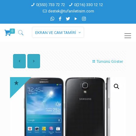
0(553) 733 72 72
0(216) 330 12 12
destek@tufaniletisim.com
0
EKRAN VE CAM TAMİRİ
Tümünü Göster