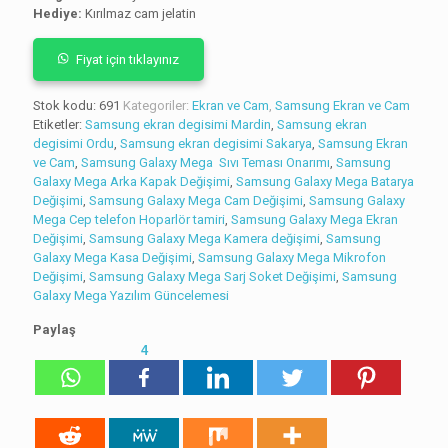
Hediye:
Kırılmaz cam jelatin
Fiyat için tıklayınız
Stok kodu:
691
Kategoriler:
Ekran ve Cam
,
Samsung Ekran ve Cam
Etiketler:
Samsung ekran degisimi Mardin
,
Samsung ekran
degisimi Ordu
,
Samsung ekran degisimi Sakarya
,
Samsung Ekran
ve Cam
,
Samsung Galaxy Mega Sıvı Teması Onarımı
,
Samsung
Galaxy Mega Arka Kapak Değişimi
,
Samsung Galaxy Mega Batarya
Değişimi
,
Samsung Galaxy Mega Cam Değişimi
,
Samsung Galaxy
Mega Cep telefon Hoparlör tamiri
,
Samsung Galaxy Mega Ekran
Değişimi
,
Samsung Galaxy Mega Kamera değişimi
,
Samsung
Galaxy Mega Kasa Değişimi
,
Samsung Galaxy Mega Mikrofon
Değişimi
,
Samsung Galaxy Mega Sarj Soket Değişimi
,
Samsung
Galaxy Mega Yazılım Güncelemesi
Paylaş
4