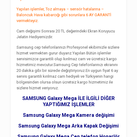
Yapılan işlemler, Toz almaya – sensör hatalarına –
Baloncuk Hava kabarcığı gibi sorunlara 6 AY GARANTİ
vermekteyiz.
Cam değişimi Sonrası 20 TL değerindeki Ekran Koruyucu
Jelatin Hediyemizdir.
Samsung cep telefonlarınızı Profesyonel ekibimizle sizlere
hizmet vermekten gurur duyarız.Yapılan Bütün işlemler
servisimizce garantili olup kırılmaz cam ve ücretsiz kargo
hizmetimiz mevcutur.Samsung Cep telefonlarınızı ekranını
20 dakika gibi bir sürede değiştiriyoruz.En uygun fiyat 6 ay
servis garantili kırılmaz cam hediyeli ve Türkiyenin hangi
bölgesinden olursa olsun ücretsiz kargo hizmetimiz ile
sizlere hizmet veriyoruz.
SAMSUNG Galaxy Mega İLE İLGİLİ DİĞER
YAPTIĞIMIZ İŞLEMLER
Samsung Galaxy Mega Kamera değişimi
Samsung Galaxy Mega Arka Kapak Değişimi
Samsung Galaxy Mega Cep telefon Hoparlör