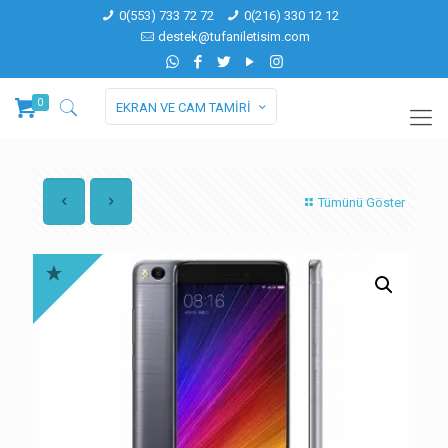
0(553) 733 72 72
0(216) 330 12 12
destek@tufaniletisim.com
0
EKRAN VE CAM TAMİRİ
Tümünü Göster