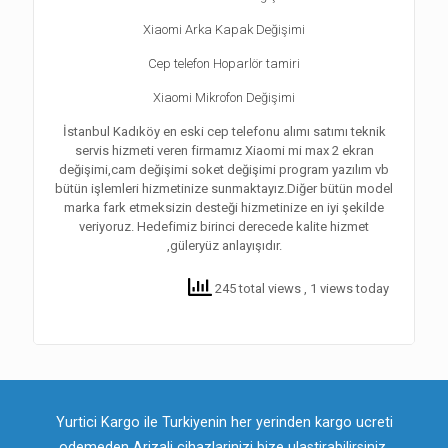
Xiaomi Arka Kapak Değişimi
Cep telefon Hoparlör tamiri
Xiaomi Mikrofon Değişimi
İstanbul Kadıköy en eski cep telefonu alımı satımı teknik
servis hizmeti veren firmamız Xiaomi mi max 2 ekran
değişimi,cam değişimi soket değişimi program yazılım vb
bütün işlemleri hizmetinize sunmaktayız.Diğer bütün model
marka fark etmeksizin desteği hizmetinize en iyi şekilde
veriyoruz. Hedefimiz birinci derecede kalite hizmet
,güleryüz anlayışıdır.
245 total views
, 1 views today
Yurtici Kargo ile Turkiyenin her yerinden kargo ucreti
odemeden Arizali cihazlarinizi bize ulastirabilirsiniz.