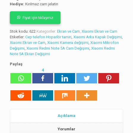
Hediye:
Kırılmaz cam jelatin
puanına
dayanarak 5
üzerinden
5.00
puan
Fiyat için tıklayınız
aldı
Stok kodu:
622
Kategoriler:
Ekran ve Cam
,
Xiaomi Ekran ve Cam
Etiketler:
Cep telefon Hoparlör tamiri
,
Xiaomi Arka Kapak Değişimi
,
Xiaomi Ekran ve Cam
,
Xiaomi Kamera değişimi
,
Xiaomi Mikrofon
Değişimi
,
Xiaomi Redmi Note 5A Cam Değişimi
,
Xiaomi Redmi
Note 5A Ekran Değişimi
Paylaş
4
Açıklama
Yorumlar