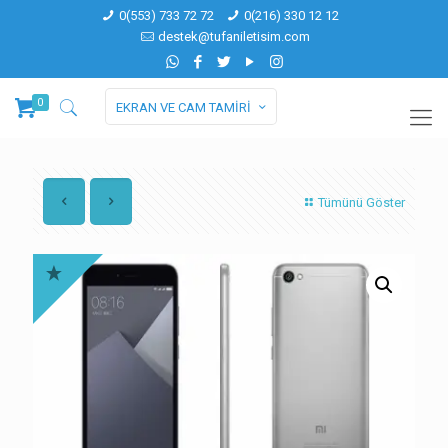
0(553) 733 72 72
0(216) 330 12 12
destek@tufaniletisim.com
0
EKRAN VE CAM TAMİRİ
Tümünü Göster