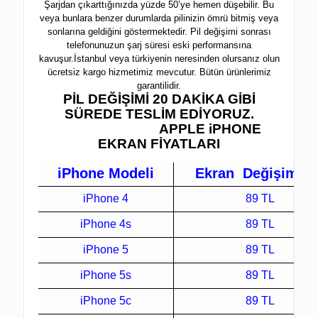
Şarjdan çıkarttığınızda yüzde 50’ye hemen düşebilir. Bu
veya bunlara benzer durumlarda pilinizin ömrü bitmiş veya
sonlarına geldiğini göstermektedir. Pil değişimi sonrası
telefonunuzun şarj süresi eski performansına
kavuşur.İstanbul veya türkiyenin neresinden olursanız olun
ücretsiz kargo hizmetimiz mevcutur. Bütün ürünlerimiz
garantilidir.
PİL DEĞİŞİMİ 20 DAKİKA GİBİ
SÜREDE TESLİM EDİYORUZ.
APPLE iPHONE
EKRAN FİYATLARI
iPhone Modeli
Ekran Değişimi
iPhone 4
89 TL
iPhone 4s
89 TL
iPhone 5
89 TL
iPhone 5s
89 TL
iPhone 5c
89 TL