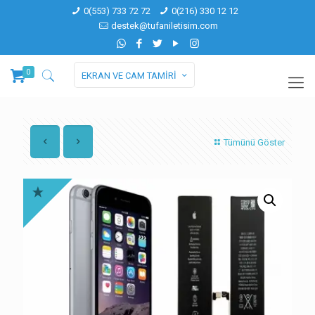
0(553) 733 72 72
0(216) 330 12 12
destek@tufaniletisim.com
0
EKRAN VE CAM TAMİRİ
Tümünü Göster