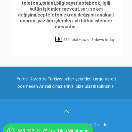
telefonu,tablet,bilgisayar,notebook,ilgili
bütün işlemler mevcut.sarj soket
değişimi,ceptelefon ekran,değişimi anakart
onarımı,yazılım işlemleri vb bütün işlemler
mevcutur
.
631 total views
, 1 views today
Yurtici Kargo ile Turkiyenin her yerinden kargo ucreti
odemeden Arizali cihazlarinizi bize ulastirabilirsiniz.
© 2018 Telefontamircin.net . Tüm Hakları Saklıdır
553 722 72 72 Tek Tıkla Whatsapp