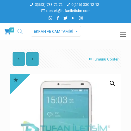
0(553) 733 72 72
0(216) 330 12 12
destek@tufaniletisim.com
0
EKRAN VE CAM TAMİRİ
Tümünü Göster