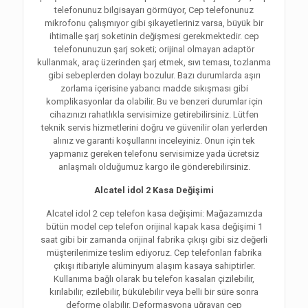
telefonunuz bilgisayarı görmüyor, Cep telefonunuz
mikrofonu çalışmıyor gibi şikayetleriniz varsa, büyük bir
ihtimalle şarj soketinin değişmesi gerekmektedir. cep
telefonunuzun şarj soketi; orijinal olmayan adaptör
kullanmak, araç üzerinden şarj etmek, sıvı teması, tozlanma
gibi sebeplerden dolayı bozulur. Bazı durumlarda aşırı
zorlama içerisine yabancı madde sıkışması gibi
komplikasyonlar da olabilir. Bu ve benzeri durumlar için
cihazınızı rahatlıkla servisimize getirebilirsiniz. Lütfen
teknik servis hizmetlerini doğru ve güvenilir olan yerlerden
alınız ve garanti koşullarını inceleyiniz. Onun için tek
yapmanız gereken telefonu servisimize yada ücretsiz
anlaşmalı olduğumuz kargo ile gönderebilirsiniz.
Alcatel idol 2 Kasa Değişimi
Alcatel idol 2 cep telefon kasa değişimi: Mağazamızda
bütün model cep telefon orijinal kapak kasa değişimi 1
saat gibi bir zamanda orijinal fabrika çıkışı gibi siz değerli
müşterilerimize teslim ediyoruz. Cep telefonları fabrika
çıkışı itibariyle alüminyum alaşım kasaya sahiptirler.
Kullanıma bağlı olarak bu telefon kasaları çizilebilir,
kırılabilir, ezilebilir, bükülebilir veya belli bir süre sonra
deforme olabilir. Deformasyona uğrayan cep