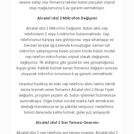
sesine sahip olur firmamız takılan bütün parçalar orijinal
olup mağazamızca 6 ay garanti vermekteyiz.
Alcatel idol 2 Mikrofon Değişimi
Alcatel idol 2 Mikrofon Değişimi: Bütün akılı cep
telefonların 2 veya 3 mikrofon bulunmaktadır. Cep
telefonunuz karşıya ses gitmiyorsa. veya whatsapp ve
benzeri sosyal ağ üzerinde konuştuğun zaman üst
mikrofon çalışmıyorsa Kesin çözüm bizde bütün model
cep telefon mikrofonları orijinal olarak değişimini
sağlıyoruz. İlk aldığınız gibi güzel bir ses görüştüğünüz
kişiye gider. Kaliteli hizmet sunan firmamız değişim sonrası
oluşacak mikrofon sorununa 6 ay garanti vermektedir.
İstanbul Kadıköy en eski cep telefonu alımı satımı teknik
servis hizmeti veren firmamız Alcatel idol 2 Ekran Fiyatı
değişimi, program yazılım vb. bütün işlemleri hizmetinize
sunmaktayız. Diğer bütün model marka fark etmeksizin
desteği hizmetinize en iyi şekilde veriyoruz. Hedefimiz
birinci derecede kalite hizmet, güler yüz anlayışıdır
Alcatel idol 2 Sıvı Teması Onarımı
Alcatel idol 2 cep telefonu sıvı temas onarımı: Alcatel idol 2