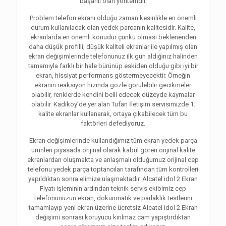
başarılı olan yöntemdir.
Problem telefon ekranı olduğu zaman kesinlikle en önemli
durum kullanılacak olan yedek parçanın kalitesidir. Kalite,
ekranlarda en önemli konudur çünkü olması beklenenden
daha düşük profilli, düşük kaliteli ekranlar ile yapılmış olan
ekran değişimlerinde telefonunuz ilk gün aldığınız halinden
tamamıyla farklı bir hale bürünüp eskiden olduğu gibi iyi bir
ekran, hissiyat performans göstermeyecektir. Örneğin
ekranın reaksiyon hızında gözle görülebilir gecikmeler
olabilir, renklerde kendini belli edecek düzeyde kaymalar
olabilir. Kadıköy’de yer alan Tufan İletişim servisimizde 1.
kalite ekranlar kullanarak, ortaya çıkabilecek tüm bu
faktörleri defediyoruz.
Ekran değişimlerinde kullandığımız tüm ekran yedek parça
ürünleri piyasada orijinal olarak kabul gören orijinal kalite
ekranlardan oluşmakta ve anlaşmalı olduğumuz orijinal cep
telefonu yedek parça toptancıları tarafından tüm kontrolleri
yapıldıktan sonra elimize ulaşmaktadır. Alcatel idol 2 Ekran
Fiyatı işleminin ardından teknik servis ekibimiz cep
telefonunuzun ekran, dokunmatik ve parlaklık testlerini
tamamlayıp yeni ekran üzerine ücretsiz Alcatel idol 2 Ekran
değişimi sonrası koruyucu kırılmaz cam yapıştırdıktan