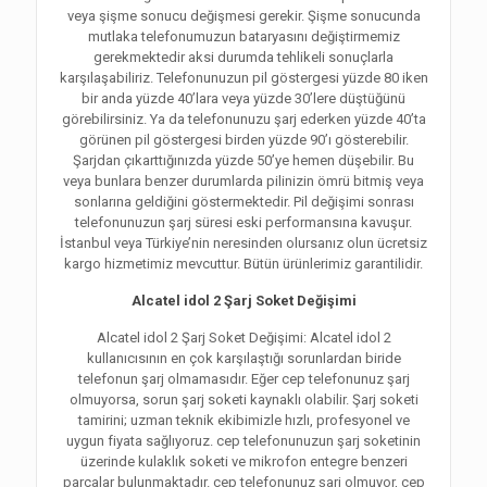
veya şişme sonucu değişmesi gerekir. Şişme sonucunda
mutlaka telefonumuzun bataryasını değiştirmemiz
gerekmektedir aksi durumda tehlikeli sonuçlarla
karşılaşabiliriz. Telefonunuzun pil göstergesi yüzde 80 iken
bir anda yüzde 40’lara veya yüzde 30’lere düştüğünü
görebilirsiniz. Ya da telefonunuzu şarj ederken yüzde 40’ta
görünen pil göstergesi birden yüzde 90’ı gösterebilir.
Şarjdan çıkarttığınızda yüzde 50’ye hemen düşebilir. Bu
veya bunlara benzer durumlarda pilinizin ömrü bitmiş veya
sonlarına geldiğini göstermektedir. Pil değişimi sonrası
telefonunuzun şarj süresi eski performansına kavuşur.
İstanbul veya Türkiye’nin neresinden olursanız olun ücretsiz
kargo hizmetimiz mevcuttur. Bütün ürünlerimiz garantilidir.
Alcatel idol 2 Şarj Soket Değişimi
Alcatel idol 2 Şarj Soket Değişimi: Alcatel idol 2
kullanıcısının en çok karşılaştığı sorunlardan biride
telefonun şarj olmamasıdır. Eğer cep telefonunuz şarj
olmuyorsa, sorun şarj soketi kaynaklı olabilir. Şarj soketi
tamirini; uzman teknik ekibimizle hızlı, profesyonel ve
uygun fiyata sağlıyoruz. cep telefonunuzun şarj soketinin
üzerinde kulaklık soketi ve mikrofon entegre benzeri
parçalar bulunmaktadır. cep telefonunuz şarj olmuyor, cep