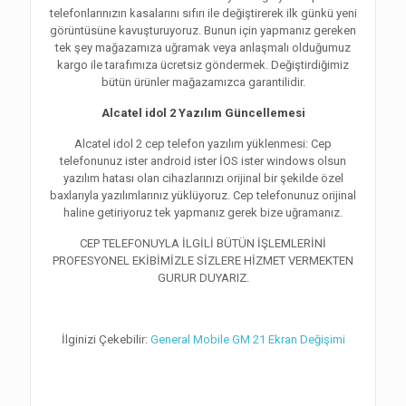
telefonlarınızın kasalarını sıfırı ile değiştirerek ilk günkü yeni
görüntüsüne kavuşturuyoruz. Bunun için yapmanız gereken
tek şey mağazamıza uğramak veya anlaşmalı olduğumuz
kargo ile tarafımıza ücretsiz göndermek. Değiştirdiğimiz
bütün ürünler mağazamızca garantilidir.
Alcatel idol 2 Yazılım Güncellemesi
Alcatel idol 2 cep telefon yazılım yüklenmesi: Cep
telefonunuz ister android ister İOS ister windows olsun
yazılım hatası olan cihazlarınızı orijinal bir şekilde özel
baxlarıyla yazılımlarınız yüklüyoruz. Cep telefonunuz orijinal
haline getiriyoruz tek yapmanız gerek bize uğramanız.
CEP TELEFONUYLA İLGİLİ BÜTÜN İŞLEMLERİNİ
PROFESYONEL EKİBİMİZLE SİZLERE HİZMET VERMEKTEN
GURUR DUYARIZ.
İlginizi Çekebilir:
General Mobile GM 21 Ekran Değişimi