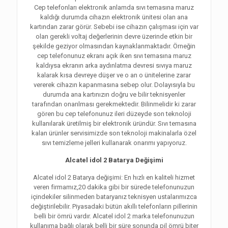
Cep telefonları elektronik anlamda sıvı temasına maruz
kaldığı durumda cihazın elektronik ünitesi olan ana
kartından zarar görür. Sebebi ise cihazın çalışması için var
olan gerekli voltaj değerlerinin devre üzerinde etkin bir
şekilde geziyor olmasından kaynaklanmaktadır. Örneğin
cep telefonunuz ekranı açık iken sıvı temasına maruz
kaldıysa ekranın arka aydınlatma devresi sıvıya maruz
kalarak kısa devreye düşer ve o an o ünitelerine zarar
vererek cihazın kapanmasına sebep olur. Dolayısıyla bu
durumda ana kartınızın doğru ve bilir teknisyenler
tarafından onarılması gerekmektedir. Bilinmelidir ki zarar
gören bu cep telefonunuz ileri düzeyde son teknoloji
kullanılarak üretilmiş bir elektronik üründür. Sıvı temasına
kalan ürünler servisimizde son teknoloji makinalarla özel
sıvı temizleme jelleri kullanarak onarımı yapıyoruz.
Alcatel idol 2 Batarya Değişimi
Alcatel idol 2 Batarya değişimi: En hızlı en kaliteli hizmet
veren firmamız,20 dakika gibi bir sürede telefonunuzun
içindekiler silinmeden bataryanız teknisyen ustalarımızca
değiştirilebilir. Piyasadaki bütün akıllı telefonların pillerinin
belli bir ömrü vardır. Alcatel idol 2 marka telefonunuzun
kullanıma bağlı olarak belli bir süre sonunda pil ömrü biter