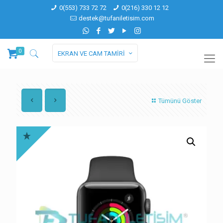
0(553) 733 72 72
0(216) 330 12 12
destek@tufaniletisim.com
0
EKRAN VE CAM TAMİRİ
Tümünü Göster