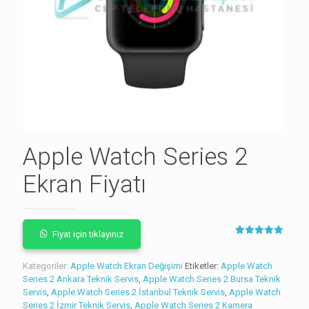
Apple Watch Series 2
Ekran Fiyatı
Fiyat için tıklayınız
1
müşteri
puanına
dayanarak 5
Kategoriler:
Apple Watch Ekran Değişimi
Etiketler:
Apple Watch
üzerinden
Series 2 Ankara Teknik Servis
,
Apple Watch Series 2 Bursa Teknik
5.00
puan
aldı
Servis
,
Apple Watch Series 2 İstanbul Teknik Servis
,
Apple Watch
Series 2 İzmir Teknik Servis
,
Apple Watch Series 2 Kamera