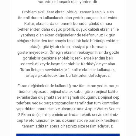
vadede en başarılı olan yöntemdir.
Problem akıllı saat ekranı olduğu zaman kesinlikle en
önemli durum kullanılacak olan yedek parçanın kalitesidir.
Kalite, ekranlarda en önemli konudur çünkü olması
beklenenden daha düşük profilli, düşük kaliteli ekranlar ile
yapılmış olan ekran değişimlerinde telefonunuz ilk gün
aldığınız halinden tamamıyla farklı bir hale bürünüp eskiden
olduğu gibi iyi bir ekran, hissiyat performans
göstermeyecektir. Örneğin ekranın reaksiyon hızında gözle
görülebilir gecikmeler olabilir, renklerde kendini belli
edecek düzeyde kaymalar olabilir. Kadıköy’de yer alan
Tufan İletişim servisimizde 1. kalite ekranlar kullanarak,
ortaya çıkabilecek tüm bu faktörleri defediyoruz.
Ekran değişimlerinde kullandığımız tüm ekran yedek parça
ürünleri piyasada orijinal olarak kabul gören orijinal kalite
ekranlardan oluşmakta ve anlaşmalı olduğumuz orijinal cep
telefonu yedek parça toptancıları tarafından tüm kontrolleri
yapıldıktan sonra elimize ulaşmaktadır. Apple Watch Series
2 Ekran değişimi işleminin ardından teknik servis ekibimiz
cep telefonunuzun ekran, dokunmatik ve parlaklık testlerini
tamamladıktan sonra cihazınızı size teslim ediyoruz.