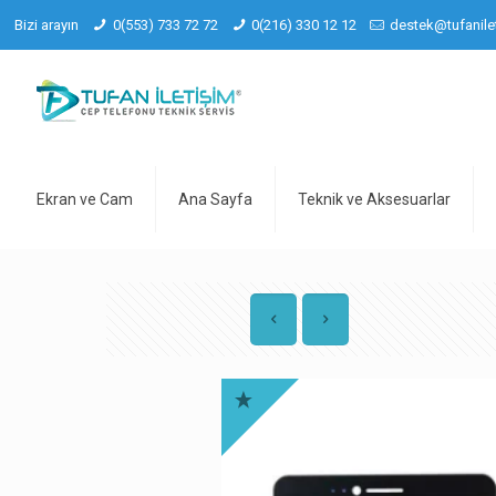
Bizi arayın
0(553) 733 72 72
0(216) 330 12 12
destek@tufanile
Ekran ve Cam
Ana Sayfa
Teknik ve Aksesuarlar