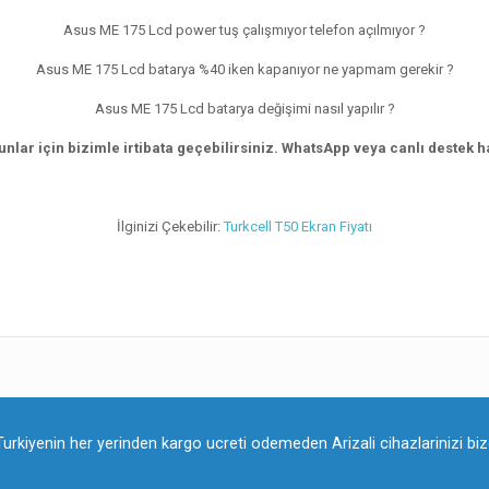
Asus ME 175 Lcd power tuş çalışmıyor telefon açılmıyor ?
Asus ME 175 Lcd batarya %40 iken kapanıyor ne yapmam gerekir ?
Asus ME 175 Lcd batarya değişimi nasıl yapılır ?
nlar için bizimle irtibata geçebilirsiniz. WhatsApp veya canlı destek hat
İlginizi Çekebilir:
Turkcell T50 Ekran Fiyatı
Turkiyenin her yerinden kargo ucreti odemeden Arizali cihazlarinizi bize 