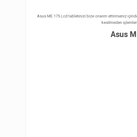
Asus ME 175 Lcd tabletinizi bize onarım ettirirseniz içind
kesilmeden işlemleri
Asus ME