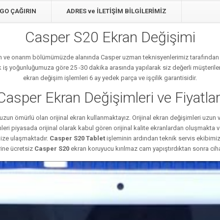
GO ÇAĞIRIN
ADRES ve İLETİŞİM BİLGİLERİMİZ
Casper S20 Ekran Değişimi
kım ve onarım bölümümüzde alanında Casper uzman teknisyenlerimiz tarafından s
k iş yoğunluğumuza göre 25 -30 dakika arasında yapılarak siz değerli müşterile
ekran değişim işlemleri 6 ay yedek parça ve işçilik garantisidir.
Casper Ekran Değişimleri ve Fiyatlar
zun ömürlü olan orijinal ekran kullanmaktayız. Orijinal ekran değişimleri uzun
eri piyasada orijinal olarak kabul gören orijinal kalite ekranlardan oluşmakta
mize ulaşmaktadır.
Casper S20
Tablet
işleminin ardından teknik servis ekibimiz
ine ücretsiz
Casper S20
ekran koruyucu kırılmaz cam yapıştırdıktan sonra ciha