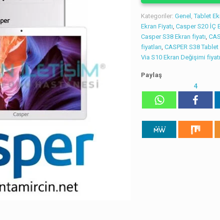
Kategoriler:
Genel
,
Tablet E
Ekran Fiyatı
,
Casper S20 İÇ 
Casper S38 Ekran fiyatı
,
CAS
fiyatları
,
CASPER S38 Tablet iç
Via S10 Ekran Değişimi fiyat
Paylaş
4