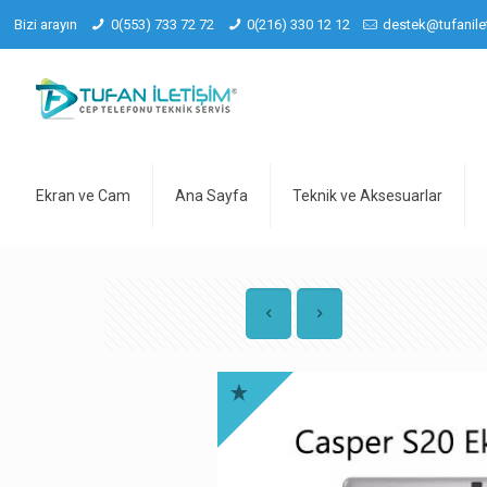
Bizi arayın
0(553) 733 72 72
0(216) 330 12 12
destek@tufanile
Ekran ve Cam
Ana Sayfa
Teknik ve Aksesuarlar