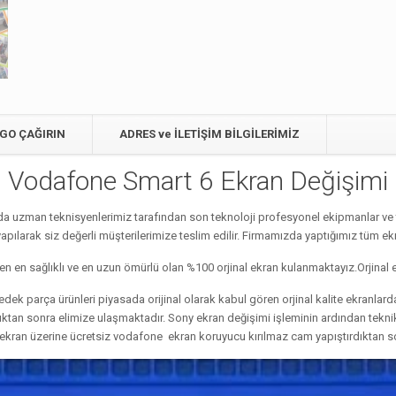
GO ÇAĞIRIN
ADRES ve İLETİŞİM BİLGİLERİMİZ
Vodafone Smart 6 Ekran Değişimi
 uzman teknisyenlerimiz tarafından son teknoloji profesyonel ekipmanlar ve ta
ılarak siz değerli müşterilerimize teslim edilir. Firmamızda yaptığımız tüm ekran
 en sağlıklı ve en uzun ömürlü olan %100 orjinal ekran kulanmaktayız.Orjinal e
ek parça ürünleri piyasada orijinal olarak kabul gören orjinal kalite ekranla
ldıktan sonra elimize ulaşmaktadır. Sony ekran değişimi işleminin ardından tek
i ekran üzerine ücretsiz vodafone ekran koruyucu kırılmaz cam yapıştırdıktan so