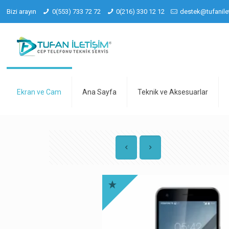
Bizi arayın
0(553) 733 72 72
0(216) 330 12 12
destek@tufanile
Ekran ve Cam
Ana Sayfa
Teknik ve Aksesuarlar