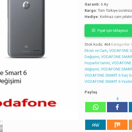
Garanti:
6 Ay
Kargo:
Tüm Türkiye ücretsi
Hediye:
Kırılmaz cam jelati
Fiyat için tıklayınız
Stok kodu:
464
Kategoriler:
Ekran ve Cam
,
VODAFONE SM
Değişimi
,
VODAFONE SMART
Hoparlör tamiri
,
VODAFONE 
değişimi
,
VODAFONE SMART 
VODAFONE SMART 6 Sarj So
VODAFONE SMART 6 Yazılı
Paylaş
4