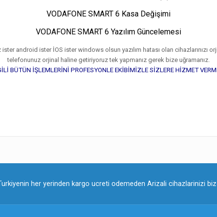
VODAFONE SMART 6 Kasa Değişimi
VODAFONE SMART 6 Yazılım Güncelemesi
ister android ister İOS ister windows olsun yazılım hatası olan cihazlarınızı orji
telefonunuz orjinal haline getiriyoruz tek yapmanız gerek bize uğramanız.
İLİ BÜTÜN İŞLEMLERİNİ PROFESYONLE EKİBİMİZLE SİZLERE HİZMET VER
Turkiyenin her yerinden kargo ucreti odemeden Arizali cihazlarinizi bize 