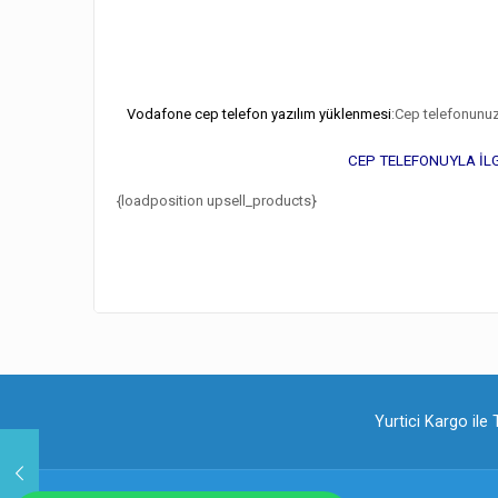
Vodafone cep telefon yazılım yüklenmesi
:Cep telefonunuz 
CEP TELEFONUYLA İLG
{loadposition upsell_products}
Yurtici Kargo ile 