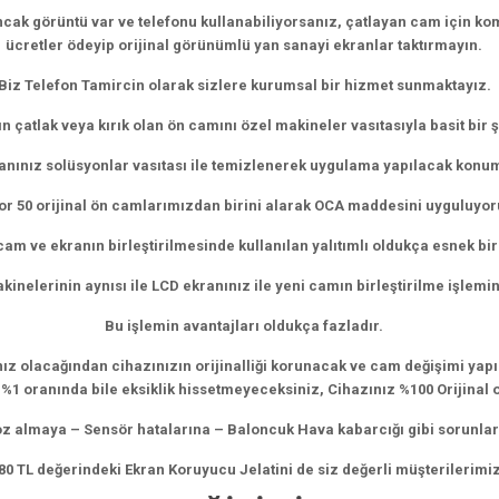
cak görüntü var ve telefonu kullanabiliyorsanız, çatlayan cam için ko
ücretler ödeyip orijinal görünümlü yan sanayi ekranlar taktırmayın.
Biz Telefon Tamircin olarak sizlere kurumsal bir hizmet sunmaktayız.
n çatlak veya kırık olan ön camını özel makineler vasıtasıyla basit bir
nınız solüsyonlar vasıtası ile temizlenerek uygulama yapılacak konum
r 50 orijinal ön camlarımızdan birini alarak OCA maddesini uyguluyor
m ve ekranın birleştirilmesinde kullanılan yalıtımlı oldukça esnek bi
inelerinin aynısı ile LCD ekranınız ile yeni camın birleştirilme işlemin
Bu işlemin avantajları oldukça fazladır.
z olacağından cihazınızın orijinalliği korunacak ve cam değişimi yapıl
 %1 oranında bile eksiklik hissetmeyeceksiniz, Cihazınız %100 Orijinal o
z almaya – Sensör hatalarına – Baloncuk Hava kabarcığı gibi sorunla
0 TL değerindeki Ekran Koruyucu Jelatini de siz değerli müşterilerimi