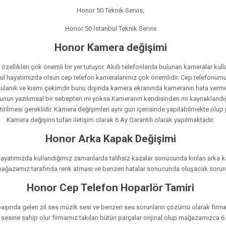
Honor 50 Teknik Servis,
Honor 50 İstanbul Teknik Servis
Honor Kamera değişimi
likleri çok önemli bir yer tutuyor. Akıllı telefonlarda bulunan kameralar kullanı
 okul hayatımızda olsun cep telefon kameralarımız çok önemlidir. Cep telefon
e bulanık ve kısmi çekimdir bunu dışında kamera ekranında kameranın hata vermes
nun yazılımsal bir sebepten mi yoksa Kameranın kendisinden mi kaynaklandığı t
irilmesi gereklidir. Kamera değişimleri aynı gün içerisinde yapılabilmekte olup
Kamera değişimi tufan iletişim olarak 6 Ay Garantili olarak yapılmaktadır.
Honor Arka Kapak Değişimi
yatımızda kullandığımız zamanlarda talihsiz kazalar sonucunda kırılan arka ka
p mağazamız tarafında renk atması ve benzeri hatalar sonucunda oluşacak sorunla
Honor Cep Telefon Hoparlör Tamiri
aşında gelen zil ses müzik sesi ve benzeri ses sorunların çözümü olarak firmam
al sesine sahip olur firmamız takılan bütün parçalar orijinal olup mağazamızca 6