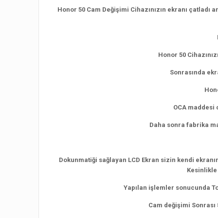
Honor 50 Cam Değişimi Cihazınızın ekranı çatladı an
Honor 50 Cihazınızı
Sonrasında ekra
Hono
OCA maddesi ca
Daha sonra fabrika mak
Dokunmatiği sağlayan LCD Ekran sizin kendi ekranını
Kesinlikle
Yapılan işlemler sonucunda To
Cam değişimi Sonrası 8