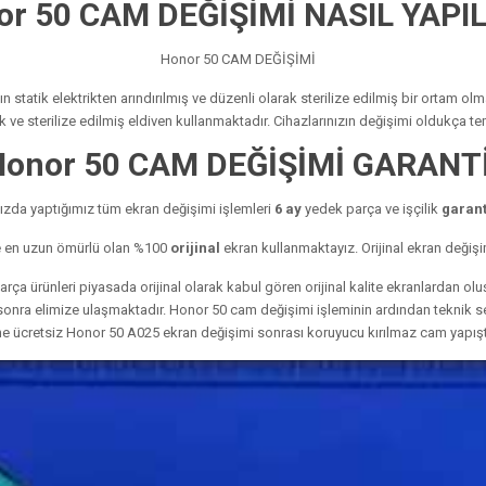
or 50 CAM DEĞİŞİMİ NASIL YAPIL
Honor 50 CAM DEĞİŞİMİ
 statik elektrikten arındırılmış ve düzenli olarak sterilize edilmiş bir ortam 
lik ve sterilize edilmiş eldiven kullanmaktadır. Cihazlarınızın değişimi oldukça 
Honor 50 CAM DEĞİŞİMİ GARANT
zda yaptığımız tüm ekran değişimi işlemleri
6 ay
yedek parça ve işçilik
garanti
ve en uzun ömürlü olan %100
orijinal
ekran kullanmaktayız. Orijinal ekran değişi
ça ürünleri piyasada orijinal olarak kabul gören orijinal kalite ekranlardan o
an sonra elimize ulaşmaktadır. Honor 50 cam değişimi işleminin ardından teknik
ine ücretsiz Honor 50 A025 ekran değişimi sonrası koruyucu kırılmaz cam yapıştı