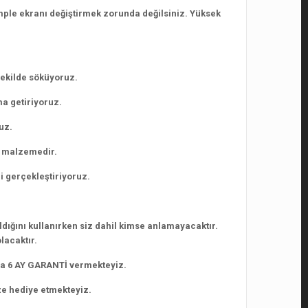
mple ekranı değiştirmek zorunda değilsiniz. Yüksek
 şekilde söküyoruz.
a getiriyoruz.
uz.
r malzemedir.
i gerçekleştiriyoruz.
dığını kullanırken siz dahil kimse anlamayacaktır.
lacaktır.
ra 6 AY GARANTİ vermekteyiz.
ze hediye etmekteyiz.