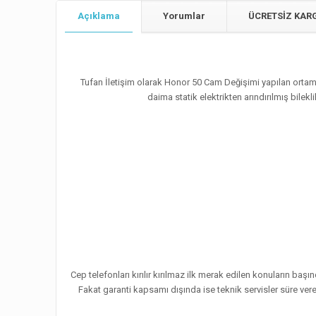
Açıklama
Yorumlar
ÜCRETSİZ KAR
Tufan İletişim olarak Honor 50 Cam Değişimi yapılan ortamın
daima statik elektrikten arındırılmış bilek
Cep telefonları kırılır kırılmaz ilk merak edilen konuların baş
Fakat garanti kapsamı dışında ise teknik servisler süre ver