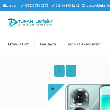
Bizi arayın
0(553) 733 72 72
0(216) 330 12 12
destek@tufanile
Ekran ve Cam
Ana Sayfa
Teknik ve Aksesuarlar