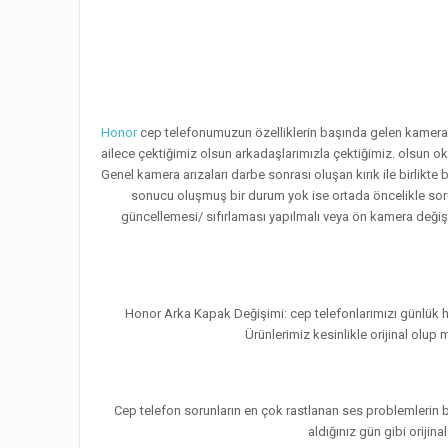
Honor
cep telefonumuzun özelliklerin başında gelen kamera özel
ailece çektiğimiz olsun arkadaşlarımızla çektiğimiz. olsun
Genel kamera arızaları darbe sonrası oluşan kırık ile birlikt
sonucu oluşmuş bir durum yok ise ortada öncelikle soru
güncellemesi/ sıfırlaması yapılmalı veya ön kamera değişt
Honor Arka Kapak Değişimi: cep telefonlarımızı günlük ha
Ürünlerimiz kesinlikle orijinal olu
Cep telefon sorunların en çok rastlanan ses problemlerin b
aldığınız gün gibi orijin