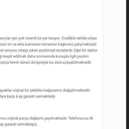
cılar için çok önemli bir yer tutuyor .Özellikle tatilde olsun
umuzun ön ve arka kamerası tamamen bağımsız çalışmaktadır.
i sonucu ortaya çıkan yazılımsal arızalardır. Eğer bir darbe
espit edilmeli daha sonrasında konuyla ilgili yazılım
 parça temin süreci dolayısıyla bu süre uzayabilmektedir.
paklar orijinal bir şekilde mağazamız değiştirmektedir.
ra karşı 6 ay garanti vermektedir.
ız orijinal parça değişimi yapılmaktadır. Telefonunuz ilk
 ay garanti vermekteyiz.