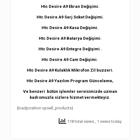
Htc Desire A9 Ekran Değişimi.
Htc Desire A9
Sarj Soket Değişimi.
Htc Desire A9
Kasa Değişimi.
Htc Desire A9
Batarya Değişimi.
Htc Desire A9
Entegre Değişimi .
Htc Desire A9
Cam Değişimi.
Htc Desire A9
Kulaklık Mikrofon Zil buzzeri.
Htc Desire A9
Yazılım Program Günceleme,
Ve benzeri bütün işlemler servisimizde uzman
kadromuzla sizlere hizmet vermekteyiz.
{loadposition upsell_products}
118 total views
, 1 views today