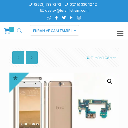
0(553) 733 72 72
0(216) 330 12 12
destek@tufaniletisim.com
0
EKRAN VE CAM TAMİRİ
Tümünü Göster