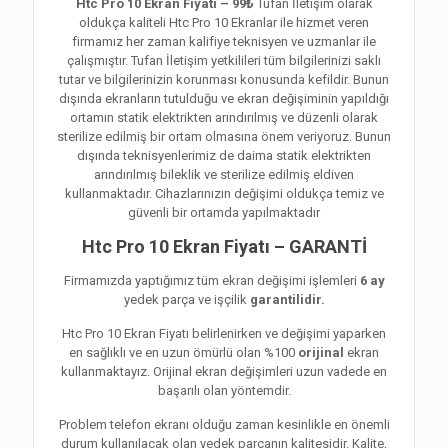
Htc Pro 10 Ekran Fiyatı – 99₺
Tufan İletişim olarak
oldukça kaliteli Htc Pro 10 Ekranlar ile hizmet veren
firmamız her zaman kalifiye teknisyen ve uzmanlar ile
çalışmıştır. Tufan İletişim yetkilileri tüm bilgilerinizi saklı
tutar ve bilgilerinizin korunması konusunda kefildir. Bunun
dışında ekranların tutulduğu ve ekran değişiminin yapıldığı
ortamın statik elektrikten arındırılmış ve düzenli olarak
sterilize edilmiş bir ortam olmasına önem veriyoruz. Bunun
dışında teknisyenlerimiz de daima statik elektrikten
arındırılmış bileklik ve sterilize edilmiş eldiven
kullanmaktadır. Cihazlarınızın değişimi oldukça temiz ve
güvenli bir ortamda yapılmaktadır
Htc Pro 10 Ekran Fiyatı – GARANTİ
Firmamızda yaptığımız tüm ekran değişimi işlemleri
6 ay
yedek parça ve işçilik
garantilidir.
Htc Pro 10 Ekran Fiyatı belirlenirken ve değişimi yaparken
en sağlıklı ve en uzun ömürlü olan %100
orijinal
ekran
kullanmaktayız. Orijinal ekran değişimleri uzun vadede en
başarılı olan yöntemdir.
Problem telefon ekranı olduğu zaman kesinlikle en önemli
durum kullanılacak olan yedek parçanın kalitesidir. Kalite,