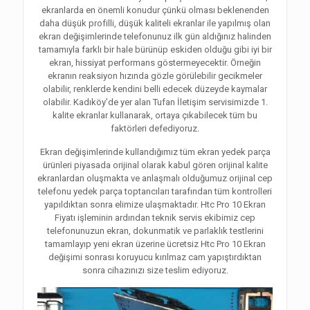
ekranlarda en önemli konudur çünkü olması beklenenden
daha düşük profilli, düşük kaliteli ekranlar ile yapılmış olan
ekran değişimlerinde telefonunuz ilk gün aldığınız halinden
tamamıyla farklı bir hale bürünüp eskiden olduğu gibi iyi bir
ekran, hissiyat performans göstermeyecektir. Örneğin
ekranın reaksiyon hızında gözle görülebilir gecikmeler
olabilir, renklerde kendini belli edecek düzeyde kaymalar
olabilir. Kadıköy’de yer alan Tufan İletişim servisimizde 1.
kalite ekranlar kullanarak, ortaya çıkabilecek tüm bu
faktörleri defediyoruz.
Ekran değişimlerinde kullandığımız tüm ekran yedek parça
ürünleri piyasada orijinal olarak kabul gören orijinal kalite
ekranlardan oluşmakta ve anlaşmalı olduğumuz orijinal cep
telefonu yedek parça toptancıları tarafından tüm kontrolleri
yapıldıktan sonra elimize ulaşmaktadır. Htc Pro 10 Ekran
Fiyatı işleminin ardından teknik servis ekibimiz cep
telefonunuzun ekran, dokunmatik ve parlaklık testlerini
tamamlayıp yeni ekran üzerine ücretsiz Htc Pro 10 Ekran
değişimi sonrası koruyucu kırılmaz cam yapıştırdıktan
sonra cihazınızı size teslim ediyoruz.