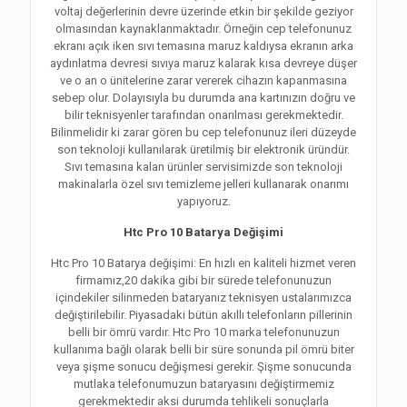
voltaj değerlerinin devre üzerinde etkin bir şekilde geziyor
olmasından kaynaklanmaktadır. Örneğin cep telefonunuz
ekranı açık iken sıvı temasına maruz kaldıysa ekranın arka
aydınlatma devresi sıvıya maruz kalarak kısa devreye düşer
ve o an o ünitelerine zarar vererek cihazın kapanmasına
sebep olur. Dolayısıyla bu durumda ana kartınızın doğru ve
bilir teknisyenler tarafından onarılması gerekmektedir.
Bilinmelidir ki zarar gören bu cep telefonunuz ileri düzeyde
son teknoloji kullanılarak üretilmiş bir elektronik üründür.
Sıvı temasına kalan ürünler servisimizde son teknoloji
makinalarla özel sıvı temizleme jelleri kullanarak onarımı
yapıyoruz.
Htc Pro 10 Batarya Değişimi
Htc Pro 10 Batarya değişimi: En hızlı en kaliteli hizmet veren
firmamız,20 dakika gibi bir sürede telefonunuzun
içindekiler silinmeden bataryanız teknisyen ustalarımızca
değiştirilebilir. Piyasadaki bütün akıllı telefonların pillerinin
belli bir ömrü vardır. Htc Pro 10 marka telefonunuzun
kullanıma bağlı olarak belli bir süre sonunda pil ömrü biter
veya şişme sonucu değişmesi gerekir. Şişme sonucunda
mutlaka telefonumuzun bataryasını değiştirmemiz
gerekmektedir aksi durumda tehlikeli sonuçlarla