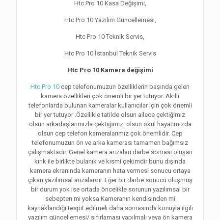
Htc Pro 10 Kasa Değişimi,
Htc Pro 10 Yazılım Güncellemesi,
Htc Pro 10 Teknik Servis,
Htc Pro 10 İstanbul Teknik Servis
Htc Pro 10 Kamera değişimi
Htc Pro 10
cep telefonumuzun özelliklerin başında gelen
kamera özellikleri çok önemli bir yer tutuyor. Akıllı
telefonlarda bulunan kameralar kullanıcılar için çok önemli
bir yer tutuyor .Özellikle tatilde olsun ailece çektiğimiz
olsun arkadaşlarımızla çektiğimiz. olsun okul hayatımızda
olsun cep telefon kameralarımız çok önemlidir. Cep
telefonumuzun ön ve arka kamerası tamamen bağımsız
çalışmaktadır. Genel kamera arızaları darbe sonrası oluşan
kırık ile birlikte bulanık ve kısmi çekimdir bunu dışında
kamera ekranında kameranın hata vermesi sonucu ortaya
çıkan yazılımsal arızalardır. Eğer bir darbe sonucu oluşmuş
bir durum yok ise ortada öncelikle sorunun yazılımsal bir
sebepten mi yoksa Kameranın kendisinden mi
kaynaklandığı tespit edilmeli daha sonrasında konuyla ilgili
yazılım güncellemesi/ sıfırlaması yapılmalı veya ön kamera