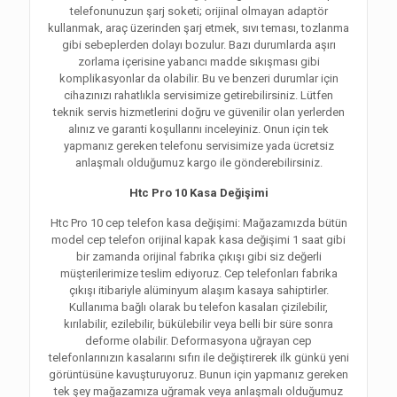
telefonunuzun şarj soketi; orijinal olmayan adaptör
kullanmak, araç üzerinden şarj etmek, sıvı teması, tozlanma
gibi sebeplerden dolayı bozulur. Bazı durumlarda aşırı
zorlama içerisine yabancı madde sıkışması gibi
komplikasyonlar da olabilir. Bu ve benzeri durumlar için
cihazınızı rahatlıkla servisimize getirebilirsiniz. Lütfen
teknik servis hizmetlerini doğru ve güvenilir olan yerlerden
alınız ve garanti koşullarını inceleyiniz. Onun için tek
yapmanız gereken telefonu servisimize yada ücretsiz
anlaşmalı olduğumuz kargo ile gönderebilirsiniz.
Htc Pro 10 Kasa Değişimi
Htc Pro 10 cep telefon kasa değişimi: Mağazamızda bütün
model cep telefon orijinal kapak kasa değişimi 1 saat gibi
bir zamanda orijinal fabrika çıkışı gibi siz değerli
müşterilerimize teslim ediyoruz. Cep telefonları fabrika
çıkışı itibariyle alüminyum alaşım kasaya sahiptirler.
Kullanıma bağlı olarak bu telefon kasaları çizilebilir,
kırılabilir, ezilebilir, bükülebilir veya belli bir süre sonra
deforme olabilir. Deformasyona uğrayan cep
telefonlarınızın kasalarını sıfırı ile değiştirerek ilk günkü yeni
görüntüsüne kavuşturuyoruz. Bunun için yapmanız gereken
tek şey mağazamıza uğramak veya anlaşmalı olduğumuz