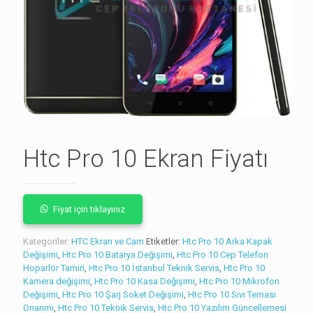
Htc Pro 10 Ekran Fiyatı
Fiyat için tıklayınız
Kategoriler:
HTC Ekran ve Cam
Etiketler:
Htc Pro 10 Arka Kapak
Değişimi
,
Htc Pro 10 Batarya Değişimi
,
Htc Pro 10 Cep Telefon
Hoparlör Tamiri
,
Htc Pro 10 İstanbul Teknik Servis
,
Htc Pro 10
Kamera değişimi
,
Htc Pro 10 Kasa Değişimi
,
Htc Pro 10 Mikrofon
Değişimi
,
Htc Pro 10 Şarj Soket Değişimi
,
Htc Pro 10 Sıvı Teması
Onarımı
,
Htc Pro 10 Teknik Servis
,
Htc Pro 10 Yazılım Güncellemesi