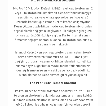
Htc Pro 10 Mikrofon Değişimi
Htc Pro 10 Mikrofon Değişimi: Bütün akılı cep telefonların 2
veya 3 mikrofon bulunmaktadır. Cep telefonunuz karşıya
ses gitmiyorsa. veya whatsapp ve benzeri sosyal ağ
üzerinde konuştuğun zaman üst mikrofon çalışmıyorsa
Kesin çözüm bizde bütün model cep telefon mikrofonları
orijinal olarak değişimini sağlıyoruz. İlk aldığınız gibi güzel
bir ses görüştüğünüz kişiye gider. Kaliteli hizmet sunan
firmamız değişim sonrası oluşacak mikrofon sorununa 6
ay garanti vermektedir.
İstanbul Kadıköy en eski cep telefonu alımı satımı teknik
servis hizmeti veren firmamız Htc Pro 10 Ekran Fiyatı
değişimi, program yazılım vb. bütün işlemleri hizmetinize
sunmaktayız. Diğer bütün model marka fark etmeksizin
desteği hizmetinize en iyi şekilde veriyoruz. Hedefimiz
birinci derecede kalite hizmet, güler yüz anlayışıdır
Htc Pro 10 Sıvı Teması Onarımı
Htc Pro 10 cep telefonu sıvı temas onarımı: Htc Pro 10 Cep
telefonları elektronik anlamda sıvı temasına maruz kaldığı
durumda cihazın elektronik ünitesi olan ana kartından zarar
görür. Sebebi ise cihazın çalışması için var olan gerekli