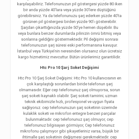
karşılaşabiliriz. Telefonunuzun pil göstergesi yüzde 80 iken
bir anda yüzde 40’lara veya yüzde 30’lere düştüğünü
görebilirsiniz. Ya da telefonunuzu şarj ederken yüzde 40’ta
görünen pil göstergesi birden yüzde 90’ı gösterebilir.
Şarjdan çıkarttığınızda yüzde 50’ye hemen düşebilir. Bu
veya bunlara benzer durumlarda pilinizin ömrü bitmiş veya
sonlarına geldiğini göstermektedir. Pil değişimi sonrası
telefonunuzun şarj süresi eski performansına kavuşur.
İstanbul veya Türkiye’nin neresinden olursanız olun ücretsiz
kargo hizmetimiz mevcuttur. Bütün ürünlerimiz garantilidir.
Htc Pro 10 Şarj Soket Değişimi
Htc Pro 10 Şarj Soket Değişimi: Htc Pro 10 kullanıcısının en
çok karşılaştığı sorunlardan biride telefonun şarj
olmamasıdır. Eğer cep telefonunuz şarj olmuyorsa, sorun
şarj soketi kaynaklı olabilir. Şarj soketi tamirini; uzman
teknik ekibimizle hızlı, profesyonel ve uygun fiyata
sağlıyoruz. cep telefonunuzun şarj soketinin üzerinde
kulaklık soketi ve mikrofon entegre benzeri parçalar
bulunmaktadır. cep telefonunuz şarj olmuyor, cep
telefonunuz bilgisayarı görmüyor, Cep telefonunuz
mikrofonu çalışmıyor gibi şikayetleriniz varsa, büyük bir
ihtimalle şarj soketinin değişmesi gerekmektedir. cep