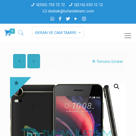
0(553) 733 72 72
0(216) 330 12 12
destek@tufaniletisim.com
0
EKRAN VE CAM TAMİRİ
Tümünü Göster