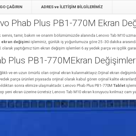
GO ÇAĞIRIN
ADRES ve İLETİŞİM BİLGİLERİMİZ
vo Phab Plus PB1-770M Ekran Değ
k servis, tamir, bakım ve onarım bölümümüzde alanında Lenovo Tab M10 uzman 
M
ekran değişimi
işleminiz, günlük iş yoğunlumuza göre 25 -30 dakika arasında 
 olarak yaptığımız tüm ekran değişim işlemleri 6 ay yedek parça ve işçilik garant
b Plus PB1-770MEkran Değişimleri v
klı ve en uzun ömürlü olan orjinal ekran kulanmaktayız.Orjinal ekran değişiml
edek parça ürünleri piyasada orijinal olarak kabul gören orjinal kalite ekranl
apıldıktan sonra elimize ulaşmaktadır. Lenovo Phab Plus PB1-770M
Tablet
işlemi
yıp yeni ekran üzerine ücretsiz Lenovo Tab M10
ekran koruyucu kırılmaz cam yap