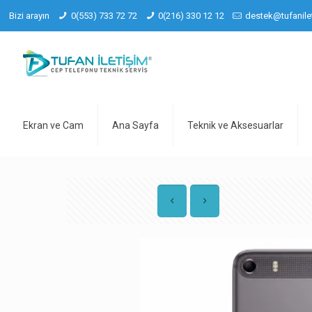
Bizi arayın
0(553) 733 72 72
0(216) 330 12 12
destek@tufanile
Ekran ve Cam
Ana Sayfa
Teknik ve Aksesuarlar