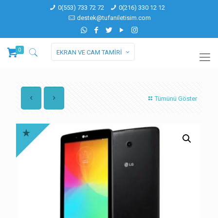
0(553) 733 72 72
0(216) 330 12 12
destek@tufaniletisim.com
0
EKRAN VE CAM TAMİRİ
Tümünü Göster