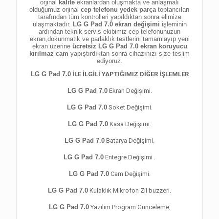
orjinal
kalite
ekranlardan oluşmakta ve anlaşmalı
olduğumuz orjinal
cep telefonu yedek parça
toptancıları
tarafından tüm kontrolleri yapıldıktan sonra elimize
ulaşmaktadır.
LG G Pad 7.0
ekran değişimi
işleminin
ardından teknik servis ekibimiz cep telefonunuzun
ekran,
dokunmatik ve parlaklık testlerini tamamlayıp yeni
ekran üzerine
ücretsiz
LG G Pad 7.0
ekran koruyucu
kırılmaz cam
yapıştırdıktan sonra cihazınızı size teslim
ediyoruz.
LG G Pad 7.0
İLE İLGİLİ YAPTIĞIMIZ DİĞER İŞLEMLER
LG G Pad 7.0
Ekran Değişimi.
LG G Pad 7.0
Soket Değişimi.
LG G Pad 7.0
Kasa Değişimi.
LG G Pad 7.0
Batarya Değişimi.
LG G Pad 7.0
Entegre Değişimi .
LG G Pad 7.0
Cam Değişimi.
LG G Pad 7.0
Kulaklık Mikrofon Zil buzzeri.
LG G Pad 7.0
Yazılım Program Günceleme,