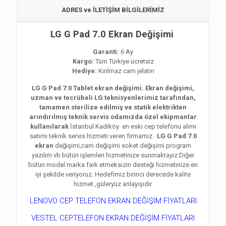
ADRES ve İLETİŞİM BİLGİLERİMİZ
LG G Pad 7.0 Ekran Değişimi
Garanti:
6 Ay
Kargo:
Tüm Türkiye ücretsiz
Hediye:
Kırılmaz cam jelatin
LG G Pad 7.0 Tablet ekran değişimi. Ekran değişimi,
uzman ve tecrübeli LG teknisyenlerimiz tarafından,
tamamen sterilize edilmiş ve statik elektrikten
arındırılmış teknik servis odamızda özel ekipmanlar
kullanılarak
İstanbul Kadıköy en eski cep telefonu alımı
satımı teknik servis hizmeti veren firmamız
LG G Pad 7.0
ekran
değişimi,cam değişimi soket değişimi program
yazılım vb bütün işlemleri hizmetinize sunmaktayız.Diğer
bütün model marka fark etmeksizin desteği hizmetinize en
iyi şekilde veriyoruz. Hedefimiz birinci derecede kalite
hizmet ,güleryüz anlayışıdır.
LENOVO CEP TELEFON EKRAN DEĞİŞİM FİYATLARI
VESTEL CEPTELEFON EKRAN DEĞİŞİM FİYATLARI