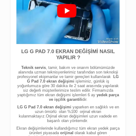
LG G PAD 7.0 EKRAN DEĞİŞİMİ NASIL
YAPILIR ?
Teknik servis
, tamir, bakım ve onarım bölümümüzde
alanında uzman teknisyenlerimiz tarafından son teknoloji
profesyonel ekipmanlar ve tamir gereçleri kullanılarak
LG
G Pad 7.0 ekran değişimi
işleminiz, günlük iş
yoğunlumuza göre 30 dakika ile 2 saat arasında yapılarak
siz değerli müşterilerimize teslim edilir. Firmamızda
yaptığımız tüm ekran değişimi işlemleri 6 ay
yedek parça
ve işçilik garantili
dir.
LG G Pad 7.0
ekran değişimi
yaparken en sağlıklı ve en
uzun ömürlü
olan %
100 orjinal ekran
kulanmaktayız
.Orjinal ekran değişimleri
uzun vadede en
başarılı olan yöntemdir.
Ekran değişimlerinde kullandığımız tüm ekran yedek parça
ürünleri piyasada
orijinal
olarak kabul gören