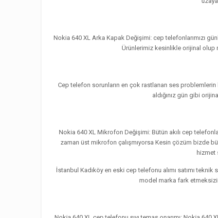
uzayab
Nokia 640 XL Arka Kapak Değişimi: cep telefonlarımızı günl
Ürünlerimiz kesinlikle orijinal ol
Cep telefon sorunların en çok rastlanan ses problemlerin 
aldığınız gün gibi oriji
Nokia 640 XL Mikrofon Değişimi: Bütün akılı cep telefon
zaman üst mikrofon çalışmıyorsa Kesin çözüm bizde bütün m
hizmet 
İstanbul Kadıköy en eski cep telefonu alımı satımı teknik 
model marka fark etmeksizin 
Nokia 640 XL cep telefonu sıvı temas onarımı: Nokia 640 XL