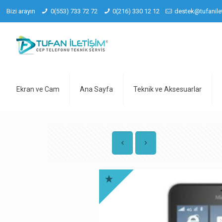
Bizi arayın
0(553) 733 72 72
0(216) 330 12 12
destek@tufanile
Ekran ve Cam
Ana Sayfa
Teknik ve Aksesuarlar