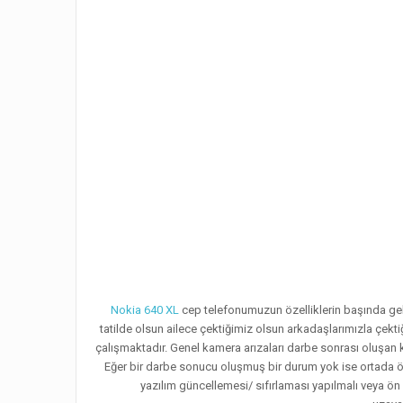
Nokia 640 XL
cep telefonumuzun özelliklerin başında gelen 
tatilde olsun ailece çektiğimiz olsun arkadaşlarımızla çe
çalışmaktadır. Genel kamera arızaları darbe sonrası oluşan k
Eğer bir darbe sonucu oluşmuş bir durum yok ise ortada ön
yazılım güncellemesi/ sıfırlaması yapılmalı veya ön