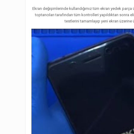
Ekran değişimlerinde kullandığımız tüm ekran yedek parça ür
toptancıları tarafından tüm kontrolleri yapıldıktan sonra 
testlerini tamamlayıp yeni ekran üzerine