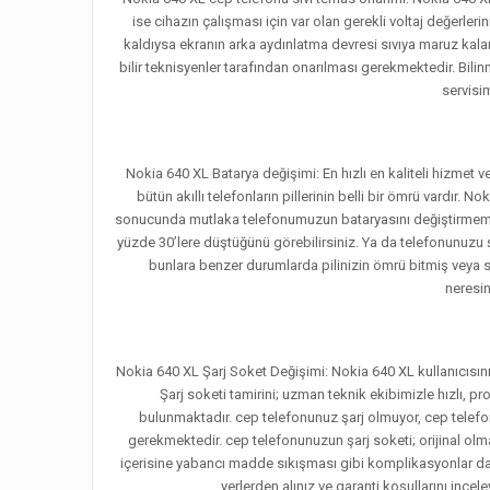
ise cihazın çalışması için var olan gerekli voltaj değerl
kaldıysa ekranın arka aydınlatma devresi sıvıya maruz kala
bilir teknisyenler tarafından onarılması gerekmektedir. Bilin
servisi
Nokia 640 XL Batarya değişimi: En hızlı en kaliteli hizmet 
bütün akıllı telefonların pillerinin belli bir ömrü vardı
sonucunda mutlaka telefonumuzun bataryasını değiştirmemiz 
yüzde 30’lere düştüğünü görebilirsiniz. Ya da telefonunuzu ş
bunlara benzer durumlarda pilinizin ömrü bitmiş veya so
neresin
Nokia 640 XL Şarj Soket Değişimi: Nokia 640 XL kullanıcısının
Şarj soketi tamirini; uzman teknik ekibimizle hızlı, 
bulunmaktadır. cep telefonunuz şarj olmuyor, cep telefon
gerekmektedir. cep telefonunuzun şarj soketi; orijinal ol
içerisine yabancı madde sıkışması gibi komplikasyonlar da ola
yerlerden alınız ve garanti koşullarını inc