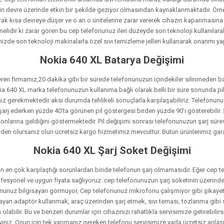
erinin devre üzerinde etkin bir şekilde geziyor olmasından kaynaklanmaktadır. Ör
rak kısa devreye düşer ve o an o ünitelerine zarar vererek cihazın kapanmasına
melidir ki zarar gören bu cep telefonunuz ileri düzeyde son teknoloji kullanılarak
mizde son teknoloji makinalarla özel sıvı temizleme jelleri kullanarak onarımı ya
Nokia 640 XL Batarya Değişimi
veren firmamız,20 dakika gibi bir sürede telefonunuzun içindekiler silinmeden bat
r. Nokia 640 XL marka telefonunuzun kullanıma bağlı olarak belli bir süre sonunda
gerekmektedir aksi durumda tehlikeli sonuçlarla karşılaşabiliriz. Telefonunuz
arj ederken yüzde 40’ta görünen pil göstergesi birden yüzde 90’ı gösterebilir.
nlarına geldiğini göstermektedir. Pil değişimi sonrası telefonunuzun şarj süre
den olursanız olun ücretsiz kargo hizmetimiz mevcuttur. Bütün ürünlerimiz garan
Nokia 640 XL Şarj Soket Değişimi
 en çok karşılaştığı sorunlardan biride telefonun şarj olmamasıdır. Eğer cep te
profesyonel ve uygun fiyata sağlıyoruz. cep telefonunuzun şarj soketinin üzerind
unuz bilgisayarı görmüyor, Cep telefonunuz mikrofonu çalışmıyor gibi şikayetle
mayan adaptör kullanmak, araç üzerinden şarj etmek, sıvı teması, tozlanma gibi
bilir. Bu ve benzeri durumlar için cihazınızı rahatlıkla servisimize getirebilirsi
eleyiniz. Onun için tek yapmanız gereken telefonu servisimize yada ücretsiz anla