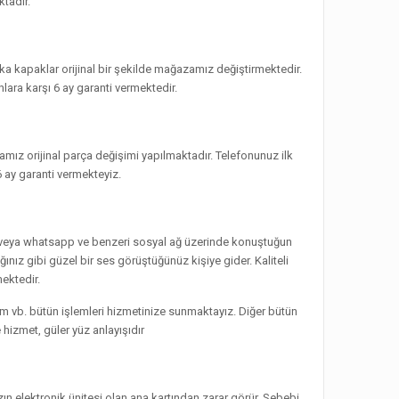
ktadır.
a kapaklar orijinal bir şekilde mağazamız değiştirmektedir.
ara karşı 6 ay garanti vermektedir.
mız orijinal parça değişimi yapılmaktadır. Telefonunuz ilk
6 ay garanti vermekteyiz.
. veya whatsapp ve benzeri sosyal ağ üzerinde konuştuğun
nız gibi güzel bir ses görüştüğünüz kişiye gider. Kaliteli
ektedir.
ım vb. bütün işlemleri hizmetinize sunmaktayız. Diğer bütün
hizmet, güler yüz anlayışıdır
n elektronik ünitesi olan ana kartından zarar görür. Sebebi