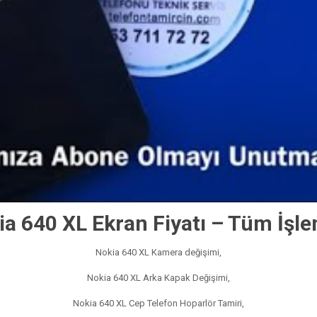
ia 640 XL Ekran Fiyatı – Tüm İşle
Nokia 640 XL Kamera değişimi,
Nokia 640 XL Arka Kapak Değişimi,
Nokia 640 XL Cep Telefon Hoparlör Tamiri,