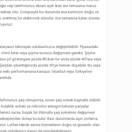
neğin cep telefonunuz ekranı açık iken sıvı temasına maruz
 sebep olur. Dolayısıyla bu durumda ana kartınızın doğru ve
 üretilmiş bir elektronik üründür. Sıvı temasına kalan ürünler
pıyoruz.
aryanız teknisyen ustalarımızca değiştirilebilir. Piyasadaki
 pil ömrü biter veya şişme sonucu değişmesi gerekir. Şişme
un pil göstergesi yüzde 80 iken bir anda yüzde 40’lara veya
 Şarjdan çıkarttığınızda yüzde 50’ye hemen düşebilir. Bu veya
si eski performansına kavuşur. İstanbul veya Türkiye’nin
tilidir.
lefonunuz şarj olmuyorsa, sorun şarj soketi kaynaklı olabilir.
e kulaklık soketi ve mikrofon entegre benzeri parçalar
riniz varsa, büyük bir ihtimalle şarj soketinin değişmesi
 sebeplerden dolayı bozulur. Bazı durumlarda aşırı zorlama
niz. Lütfen teknik servis hizmetlerini doğru ve güvenilir olan
şmalı olduğumuz kargo ile gönderebilirsiniz.