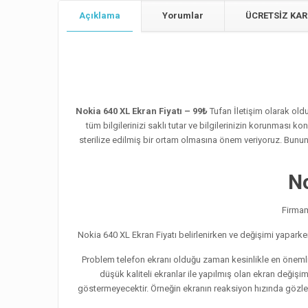
Açıklama
Yorumlar
ÜCRETSİZ KAR
Nokia 640 XL Ekran Fiyatı – 99₺
Tufan İletişim olarak oldu
tüm bilgilerinizi saklı tutar ve bilgilerinizin korunması k
sterilize edilmiş bir ortam olmasına önem veriyoruz. Bunun d
No
Firmam
Nokia 640 XL Ekran Fiyatı belirlenirken ve değişimi yapark
Problem telefon ekranı olduğu zaman kesinlikle en önemli
düşük kaliteli ekranlar ile yapılmış olan ekran değişi
göstermeyecektir. Örneğin ekranın reaksiyon hızında gözle g