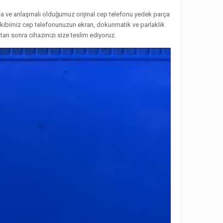
kta ve anlaşmalı olduğumuz orijinal cep telefonu yedek parça
s ekibimiz cep telefonunuzun ekran, dokunmatik ve parlaklık
an sonra cihazınızı size teslim ediyoruz.