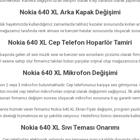
ilmektedir. Kamera değişimi tufan iletişim olarak 6 Ay Garantili olarak yapılma
Nokia 640 XL Arka Kapak Değişimi
ük hayatımızda kullandığımız zamanlarda talihsiz kazalar sonucunda kırılan ark
up mağazamız tarafında renk atması ve benzeri hatalar sonucunda oluşacak sorunl
Nokia 640 XL Cep Telefon Hoparlör Tamiri
başında gelen zil ses müzik sesi ve benzeri ses sorunların çözümü olarak firma
nal sesine sahip olur firmamız takılan bütün parçalar orijinal olup mağazamızca 
Nokia 640 XL Mikrofon Değişimi
ların 2 veya 3 mikrofon bulunmaktadır. Cep telefonunuz karşıya ses gitmiyorsa
odel cep telefon mikrofonları orijinal olarak değişimini sağlıyoruz. İlk aldığı
sunan firmamız değişim sonrası oluşacak mikrofon sorununa 6 ay garanti verm
servis hizmeti veren firmamız Nokia 640 XL Ekran Fiyatı değişimi, program yazıl
desteği hizmetinize en iyi şekilde veriyoruz. Hedefimiz birinci derecede kalite 
Nokia 640 XL Sıvı Teması Onarımı
 Cep telefonları elektronik anlamda sıvı temasına maruz kaldığı durumda cihazı