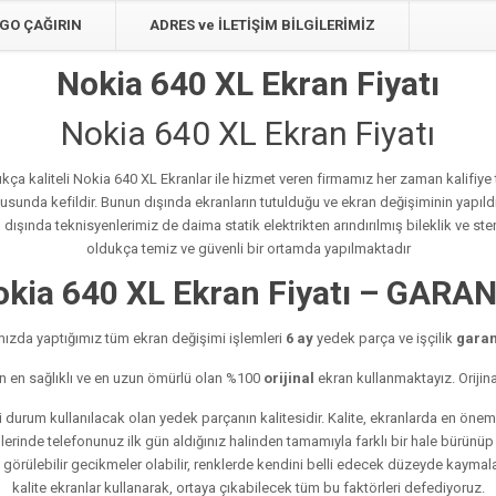
GO ÇAĞIRIN
ADRES ve İLETİŞİM BİLGİLERİMİZ
Nokia 640 XL Ekran Fiyatı
Nokia 640 XL Ekran Fiyatı
kça kaliteli Nokia 640 XL Ekranlar ile hizmet veren firmamız her zaman kalifiye te
onusunda kefildir. Bunun dışında ekranların tutulduğu ve ekran değişiminin yapıldı
ışında teknisyenlerimiz de daima statik elektrikten arındırılmış bileklik ve ster
oldukça temiz ve güvenli bir ortamda yapılmaktadır
kia 640 XL Ekran Fiyatı – GARA
ızda yaptığımız tüm ekran değişimi işlemleri
6 ay
yedek parça ve işçilik
garant
en en sağlıklı ve en uzun ömürlü olan %100
orijinal
ekran kullanmaktayız. Orijin
 durum kullanılacak olan yedek parçanın kalitesidir. Kalite, ekranlarda en öne
mlerinde telefonunuz ilk gün aldığınız halinden tamamıyla farklı bir hale bürünüp
örülebilir gecikmeler olabilir, renklerde kendini belli edecek düzeyde kaymalar 
kalite ekranlar kullanarak, ortaya çıkabilecek tüm bu faktörleri defediyoruz.