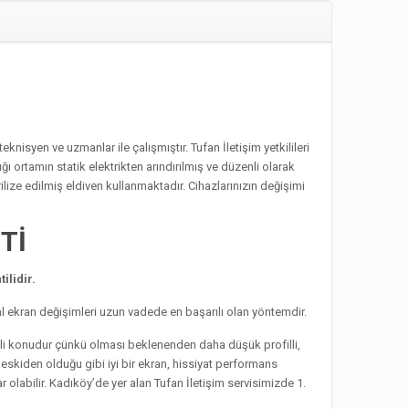
knisyen ve uzmanlar ile çalışmıştır. Tufan İletişim yetkilileri
ğı ortamın statik elektrikten arındırılmış ve düzenli olarak
ilize edilmiş eldiven kullanmaktadır. Cihazlarınızın değişimi
NTİ
ilidir.
al ekran değişimleri uzun vadede en başarılı olan yöntemdir.
mli konudur çünkü olması beklenenden daha düşük profilli,
 eskiden olduğu gibi iyi bir ekran, hissiyat performans
olabilir. Kadıköy’de yer alan Tufan İletişim servisimizde 1.