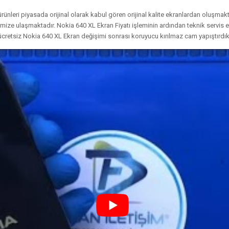
ünleri piyasada orijinal olarak kabul gören orijinal kalite ekranlardan oluşma
elimize ulaşmaktadır. Nokia 640 XL Ekran Fiyatı işleminin ardından teknik servi
 ücretsiz Nokia 640 XL Ekran değişimi sonrası koruyucu kırılmaz cam yapıştırdıkt