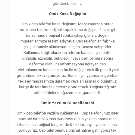
gönderebilirsiniz.
Omix Kasa Değişimi
Omix cep telefon kasa değişimi: Mağazamızda bütün
model cep telefon orijinal kapak kasa değişimi 1 saat gibi
bir zamanda orijinal fabrika çıkışı gibi siz değerli
müşterilerimize teslim ediyoruz. Cep telefonları fabrika
çıkışı itibariyle alüminyum alaşım kasaya sahiptirler.
Kullanıma bağlı olarak bu telefon kasaları çizilebilir,
kırılabilir, ezilebilir, bükülebilir veya belli bir süre sonra
deforme olabilir. Deformasyona uğrayan cep
telefonlarınızın kasalarını sıfırı ile değiştirerek ilk günkü yeni
görüntüsüne kavuşturuyoruz. Bunun için yapmanız gereken
tek şey mağazamıza uğramak veya anlaşmalı olduğumuz
kargo ile tarafımıza ücretsiz göndermek. Değiştirdiğimiz
bütün ürünler mağazamızca garantilidir.
Omix Yazılım Güncellemesi
Omix cep telefon yazılım yüklenmesi: Cep telefonunuz ister
android ister İOS ister windows olsun yazılım hatası olan
cihazlarınızı orijinal bir şekilde özel baxlarıyla yazılımlarınız
yüklüyoruz. Cep telefonunuz orijinal haline getiriyoruz tek