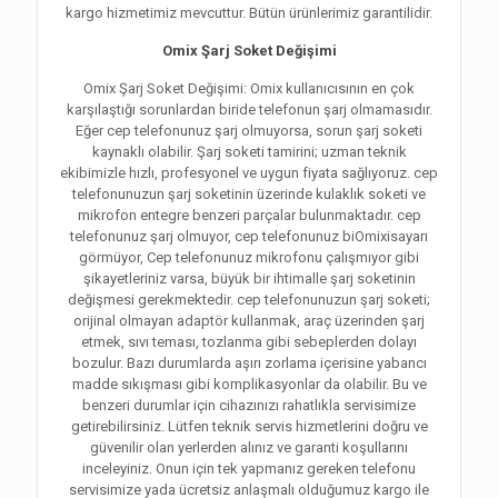
kargo hizmetimiz mevcuttur. Bütün ürünlerimiz garantilidir.
Omix Şarj Soket Değişimi
Omix Şarj Soket Değişimi: Omix kullanıcısının en çok
karşılaştığı sorunlardan biride telefonun şarj olmamasıdır.
Eğer cep telefonunuz şarj olmuyorsa, sorun şarj soketi
kaynaklı olabilir. Şarj soketi tamirini; uzman teknik
ekibimizle hızlı, profesyonel ve uygun fiyata sağlıyoruz. cep
telefonunuzun şarj soketinin üzerinde kulaklık soketi ve
mikrofon entegre benzeri parçalar bulunmaktadır. cep
telefonunuz şarj olmuyor, cep telefonunuz biOmixisayarı
görmüyor, Cep telefonunuz mikrofonu çalışmıyor gibi
şikayetleriniz varsa, büyük bir ihtimalle şarj soketinin
değişmesi gerekmektedir. cep telefonunuzun şarj soketi;
orijinal olmayan adaptör kullanmak, araç üzerinden şarj
etmek, sıvı teması, tozlanma gibi sebeplerden dolayı
bozulur. Bazı durumlarda aşırı zorlama içerisine yabancı
madde sıkışması gibi komplikasyonlar da olabilir. Bu ve
benzeri durumlar için cihazınızı rahatlıkla servisimize
getirebilirsiniz. Lütfen teknik servis hizmetlerini doğru ve
güvenilir olan yerlerden alınız ve garanti koşullarını
inceleyiniz. Onun için tek yapmanız gereken telefonu
servisimize yada ücretsiz anlaşmalı olduğumuz kargo ile