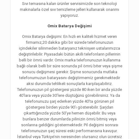
Sıvı temasına kalan ürünler servisimizde son teknoloji
makinalarla özel sıvı temizleme jelleri kullanarak onarımı
yapıyoruz.
Omix Batarya Değişimi
Omix Batarya değişimi: En hızlı en kaliteli hizmet veren
firmamız,20 dakika gibi bir sürede telefonunuzun
içindekiler silinmeden bataryanız teknisyen ustalarımızca
değiştirilebilir. Piyasadaki bütün akıllı telefonların pillerinin
belli bir ömrü vardır. Omix marka telefonunuzun kullanıma
bağlı olarak belli bir süre sonunda pil ömrü biter veya şişme
sonucu değişmesi gerekir. Şişme sonucunda mutlaka
telefonumuzun bataryasını değiştirmemiz gerekmektedir
aksi durumda tehlikeli sonuçlarla karşılaşabiliriz.
Telefonunuzun pil göstergesi yüzde 80 iken bir anda yüzde
40’lara veya yüzde 30’lere düştüğünü görebilirsiniz. Ya da
telefonunuzu şarj ederken yüzde 40’ta görünen pil
göstergesi birden yüzde 90’ı gösterebilir. Şarjdan
çıkarttığınızda yüzde 50’ye hemen düşebilir. Bu veya
bunlara benzer durumlarda pilinizin ömrü bitmiş veya
sonlarına geldiğini göstermektedir. Pil değişimi sonrası
telefonunuzun şarj süresi eski performansına kavuşur.
İstanbul veya Türkiye’nin neresinden olursanız olun ücretsiz