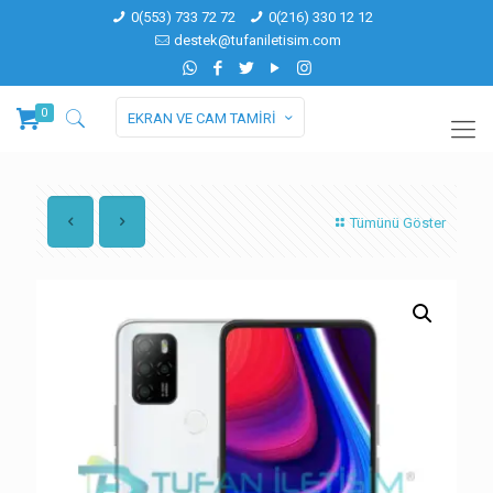
0(553) 733 72 72
0(216) 330 12 12
destek@tufaniletisim.com
0
EKRAN VE CAM TAMİRİ
Tümünü Göster