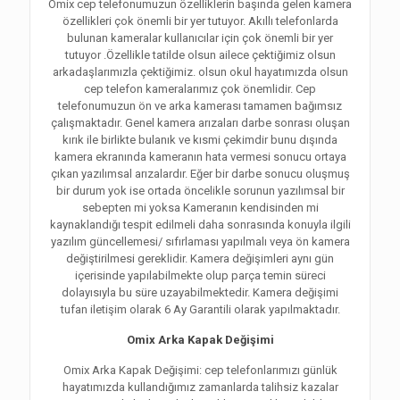
Omix cep telefonumuzun özelliklerin başında gelen kamera
özellikleri çok önemli bir yer tutuyor. Akıllı telefonlarda
bulunan kameralar kullanıcılar için çok önemli bir yer
tutuyor .Özellikle tatilde olsun ailece çektiğimiz olsun
arkadaşlarımızla çektiğimiz. olsun okul hayatımızda olsun
cep telefon kameralarımız çok önemlidir. Cep
telefonumuzun ön ve arka kamerası tamamen bağımsız
çalışmaktadır. Genel kamera arızaları darbe sonrası oluşan
kırık ile birlikte bulanık ve kısmi çekimdir bunu dışında
kamera ekranında kameranın hata vermesi sonucu ortaya
çıkan yazılımsal arızalardır. Eğer bir darbe sonucu oluşmuş
bir durum yok ise ortada öncelikle sorunun yazılımsal bir
sebepten mi yoksa Kameranın kendisinden mi
kaynaklandığı tespit edilmeli daha sonrasında konuyla ilgili
yazılım güncellemesi/ sıfırlaması yapılmalı veya ön kamera
değiştirilmesi gereklidir. Kamera değişimleri aynı gün
içerisinde yapılabilmekte olup parça temin süreci
dolayısıyla bu süre uzayabilmektedir. Kamera değişimi
tufan iletişim olarak 6 Ay Garantili olarak yapılmaktadır.
Omix Arka Kapak Değişimi
Omix Arka Kapak Değişimi: cep telefonlarımızı günlük
hayatımızda kullandığımız zamanlarda talihsiz kazalar