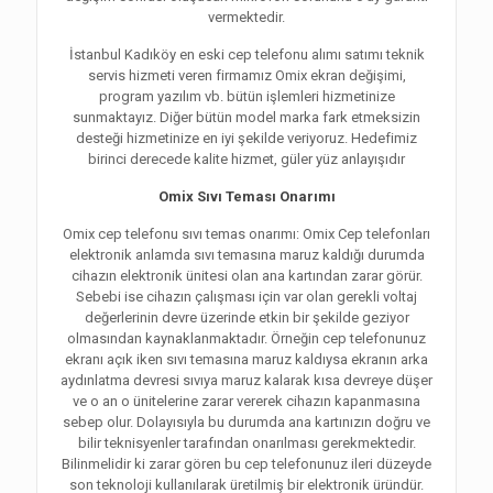
vermektedir.
İstanbul Kadıköy en eski cep telefonu alımı satımı teknik
servis hizmeti veren firmamız Omix ekran değişimi,
program yazılım vb. bütün işlemleri hizmetinize
sunmaktayız. Diğer bütün model marka fark etmeksizin
desteği hizmetinize en iyi şekilde veriyoruz. Hedefimiz
birinci derecede kalite hizmet, güler yüz anlayışıdır
Omix Sıvı Teması Onarımı
Omix cep telefonu sıvı temas onarımı: Omix Cep telefonları
elektronik anlamda sıvı temasına maruz kaldığı durumda
cihazın elektronik ünitesi olan ana kartından zarar görür.
Sebebi ise cihazın çalışması için var olan gerekli voltaj
değerlerinin devre üzerinde etkin bir şekilde geziyor
olmasından kaynaklanmaktadır. Örneğin cep telefonunuz
ekranı açık iken sıvı temasına maruz kaldıysa ekranın arka
aydınlatma devresi sıvıya maruz kalarak kısa devreye düşer
ve o an o ünitelerine zarar vererek cihazın kapanmasına
sebep olur. Dolayısıyla bu durumda ana kartınızın doğru ve
bilir teknisyenler tarafından onarılması gerekmektedir.
Bilinmelidir ki zarar gören bu cep telefonunuz ileri düzeyde
son teknoloji kullanılarak üretilmiş bir elektronik üründür.