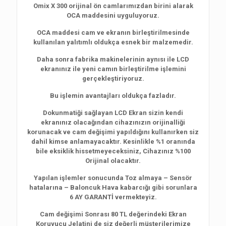
Omix X 300 orijinal ön camlarımızdan birini alarak
OCA maddesini uyguluyoruz.
OCA maddesi cam ve ekranın birleştirilmesinde
kullanılan yalıtımlı oldukça esnek bir malzemedir.
Daha sonra fabrika makinelerinin aynısı ile LCD
ekranınız ile yeni camın birleştirilme işlemini
gerçekleştiriyoruz.
Bu işlemin avantajları oldukça fazladır.
Dokunmatiği sağlayan LCD Ekran sizin kendi
ekranınız olacağından cihazınızın orijinalliği
korunacak ve cam değişimi yapıldığını kullanırken siz
dahil kimse anlamayacaktır. Kesinlikle %1 oranında
bile eksiklik hissetmeyeceksiniz, Cihazınız %100
Orijinal olacaktır.
Yapılan işlemler sonucunda Toz almaya – Sensör
hatalarına – Baloncuk Hava kabarcığı gibi sorunlara
6 AY GARANTİ vermekteyiz.
Cam değişimi Sonrası 80 TL değerindeki Ekran
Koruyucu Jelatini de siz değerli müşterilerimize