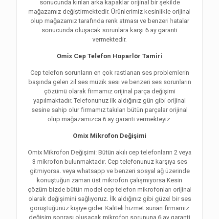
sonucunda kırılan arka kapaklar orijinal bir şekilde
mağazamız değiştirmektedir. Ürünlerimiz kesinlikle orijinal
olup mağazamız tarafında renk atması ve benzeri hatalar
sonucunda oluşacak sorunlara karşı 6 ay garanti
vermektedir.
Omix Cep Telefon Hoparlör Tamiri
Cep telefon sorunların en çok rastlanan ses problemlerin
başında gelen zil ses müzik sesi ve benzeri ses sorunların
çözümü olarak firmamız orijinal parça değişimi
yapılmaktadır. Telefonunuz ilk aldığınız gün gibi orijinal
sesine sahip olur firmamız takılan bütün parçalar orijinal
olup mağazamızca 6 ay garanti vermekteyiz.
Omix Mikrofon Değişimi
Omix Mikrofon Değişimi: Bütün akılı cep telefonların 2 veya
3 mikrofon bulunmaktadır. Cep telefonunuz karşıya ses
gitmiyorsa. veya whatsapp ve benzeri sosyal ağ üzerinde
konuştuğun zaman üst mikrofon çalışmıyorsa Kesin
çözüm bizde bütün model cep telefon mikrofonları orijinal
olarak değişimini sağlıyoruz. İlk aldığınız gibi güzel bir ses
görüştüğünüz kişiye gider. Kaliteli hizmet sunan firmamız
değişim sonrası oluşacak mikrofon sorununa 6 ay garanti