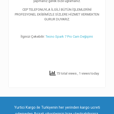
yapmanız gerek bize uğramanız.
CEP TELEFONUYLA İLGİLİ BÜTÜN İŞLEMLERİNİ
PROFESYONEL EKİBİMİZLE SİZLERE HİZMET VERMEKTEN
GURUR DUYARIZ.
İlginizi Çekebilir:
Tecno Spark 7 Pro Cam Değişimi
73 total views
, 1 views today
Yurtici Kargo ile Turkiyenin her yerinden kargo ucreti
odemeden Arizali cihazlarinizi bize ulastirabilirsiniz.