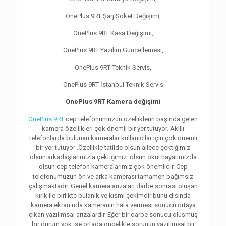
OnePlus 9RT Şarj Soket Değişimi,
OnePlus 9RT Kasa Değişimi,
OnePlus 9RT Yazılım Güncellemesi,
OnePlus 9RT Teknik Servis,
OnePlus 9RT İstanbul Teknik Servis
OnePlus 9RT Kamera değişimi
OnePlus 9RT
cep telefonumuzun özelliklerin başında gelen
kamera özellikleri çok önemli bir yer tutuyor. Akıllı
telefonlarda bulunan kameralar kullanıcılar için çok önemli
bir yer tutuyor .Özellikle tatilde olsun ailece çektiğimiz
olsun arkadaşlarımızla çektiğimiz. olsun okul hayatımızda
olsun cep telefon kameralarımız çok önemlidir. Cep
telefonumuzun ön ve arka kamerası tamamen bağımsız
çalışmaktadır. Genel kamera arızaları darbe sonrası oluşan
kırık ile birlikte bulanık ve kısmi çekimdir bunu dışında
kamera ekranında kameranın hata vermesi sonucu ortaya
çıkan yazılımsal arızalardır. Eğer bir darbe sonucu oluşmuş
bir durum yok ise ortada öncelikle sorunun yazılımsal bir