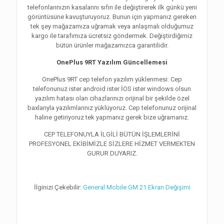
telefonlarınızın kasalarını sıfırı ile değiştirerek ilk günkü yeni
görüntüsüne kavuşturuyoruz. Bunun için yapmanız gereken
tek şey mağazamıza uğramak veya anlaşmalı olduğumuz
kargo ile tarafımıza ücretsiz göndermek. Değiştirdiğimiz
bütün ürünler mağazamızca garantilidir.
OnePlus 9RT Yazılım Güncellemesi
OnePlus 9RT cep telefon yazılım yüklenmesi: Cep
telefonunuz ister android ister İOS ister windows olsun
yazılım hatası olan cihazlarınızı orijinal bir şekilde özel
baxlarıyla yazılımlarınız yüklüyoruz. Cep telefonunuz orijinal
haline getiriyoruz tek yapmanız gerek bize uğramanız.
CEP TELEFONUYLA İLGİLİ BÜTÜN İŞLEMLERİNİ
PROFESYONEL EKİBİMİZLE SİZLERE HİZMET VERMEKTEN
GURUR DUYARIZ.
İlginizi Çekebilir:
General Mobile GM 21 Ekran Değişimi