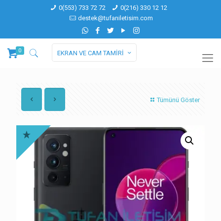
0(553) 733 72 72
0(216) 330 12 12
destek@tufaniletisim.com
0
EKRAN VE CAM TAMİRİ
Tümünü Göster