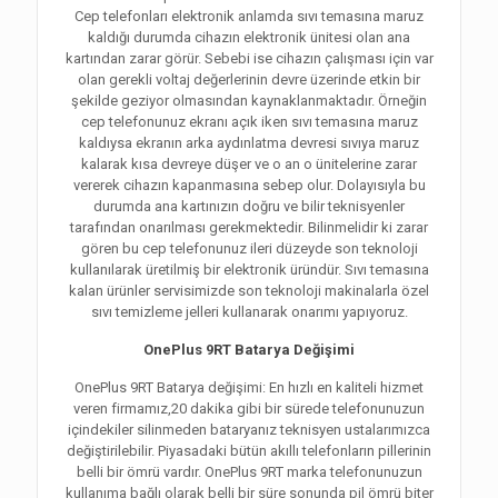
Cep telefonları elektronik anlamda sıvı temasına maruz
kaldığı durumda cihazın elektronik ünitesi olan ana
kartından zarar görür. Sebebi ise cihazın çalışması için var
olan gerekli voltaj değerlerinin devre üzerinde etkin bir
şekilde geziyor olmasından kaynaklanmaktadır. Örneğin
cep telefonunuz ekranı açık iken sıvı temasına maruz
kaldıysa ekranın arka aydınlatma devresi sıvıya maruz
kalarak kısa devreye düşer ve o an o ünitelerine zarar
vererek cihazın kapanmasına sebep olur. Dolayısıyla bu
durumda ana kartınızın doğru ve bilir teknisyenler
tarafından onarılması gerekmektedir. Bilinmelidir ki zarar
gören bu cep telefonunuz ileri düzeyde son teknoloji
kullanılarak üretilmiş bir elektronik üründür. Sıvı temasına
kalan ürünler servisimizde son teknoloji makinalarla özel
sıvı temizleme jelleri kullanarak onarımı yapıyoruz.
OnePlus 9RT Batarya Değişimi
OnePlus 9RT Batarya değişimi: En hızlı en kaliteli hizmet
veren firmamız,20 dakika gibi bir sürede telefonunuzun
içindekiler silinmeden bataryanız teknisyen ustalarımızca
değiştirilebilir. Piyasadaki bütün akıllı telefonların pillerinin
belli bir ömrü vardır. OnePlus 9RT marka telefonunuzun
kullanıma bağlı olarak belli bir süre sonunda pil ömrü biter