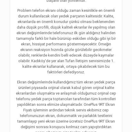
başarılı olan yöntemdir.
Problem telefon ekranı olduğu zaman kesinlikle en önemli
durum kullanılacak olan yedek parçanın kalitesidir. Kalite,
ekranlarda en önemli konudur çünkü olması beklenenden
daha düşük profilli, düşük kaliteli ekranlar ile yapılmış olan
ekran değişimlerinde telefonunuz ilk gün aldığınız halinden
tamamıyla farklı bir hale bürünüp eskiden olduğu gibi iyi bir
ekran, hissiyat performans göstermeyecektir. Örneğin
ekranın reaksiyon hızında gözle görülebilir gecikmeler
olabilir, renklerde kendini belli edecek düzeyde kaymalar
olabilir. Kadıköy’de yer alan Tufan İletişim servisimizde 1.
kalite ekranlar kullanarak, ortaya çıkabilecek tüm bu
faktörleri defediyoruz.
Ekran değişimlerinde kullandığımız tüm ekran yedek parça
ürünleri piyasada orijinal olarak kabul gören orijinal kalite
ekranlardan oluşmakta ve anlaşmalı olduğumuz orijinal cep
telefonu yedek parça toptancıları tarafından tüm kontrolleri
yapıldıktan sonra elimize ulaşmaktadır. OnePlus 9RT Ekran
Fiyatı işleminin ardından teknik servis ekibimiz cep
telefonunuzun ekran, dokunmatik ve parlaklık testlerini
tamamlayıp yeni ekran üzerine ücretsiz OnePlus 9RT Ekran
değişimi sonrası koruyucu kırılmaz cam yapıştırdıktan