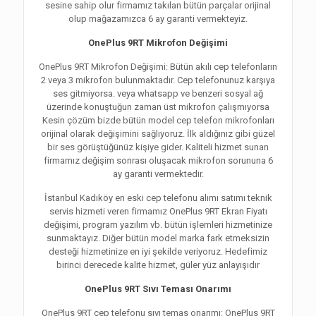
sesine sahip olur firmamız takılan bütün parçalar orijinal
olup mağazamızca 6 ay garanti vermekteyiz.
OnePlus 9RT Mikrofon Değişimi
OnePlus 9RT Mikrofon Değişimi: Bütün akılı cep telefonların
2 veya 3 mikrofon bulunmaktadır. Cep telefonunuz karşıya
ses gitmiyorsa. veya whatsapp ve benzeri sosyal ağ
üzerinde konuştuğun zaman üst mikrofon çalışmıyorsa
Kesin çözüm bizde bütün model cep telefon mikrofonları
orijinal olarak değişimini sağlıyoruz. İlk aldığınız gibi güzel
bir ses görüştüğünüz kişiye gider. Kaliteli hizmet sunan
firmamız değişim sonrası oluşacak mikrofon sorununa 6
ay garanti vermektedir.
İstanbul Kadıköy en eski cep telefonu alımı satımı teknik
servis hizmeti veren firmamız OnePlus 9RT Ekran Fiyatı
değişimi, program yazılım vb. bütün işlemleri hizmetinize
sunmaktayız. Diğer bütün model marka fark etmeksizin
desteği hizmetinize en iyi şekilde veriyoruz. Hedefimiz
birinci derecede kalite hizmet, güler yüz anlayışıdır
OnePlus 9RT Sıvı Teması Onarımı
OnePlus 9RT cep telefonu sıvı temas onarımı: OnePlus 9RT