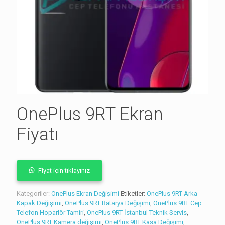
OnePlus 9RT Ekran
Fiyatı
Fiyat için tıklayınız
Kategoriler:
OnePlus Ekran Değişimi
Etiketler:
OnePlus 9RT Arka
Kapak Değişimi
,
OnePlus 9RT Batarya Değişimi
,
OnePlus 9RT Cep
Telefon Hoparlör Tamiri
,
OnePlus 9RT İstanbul Teknik Servis
,
OnePlus 9RT Kamera değişimi
,
OnePlus 9RT Kasa Değişimi
,