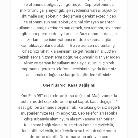
telefonunuz bilgisayarı görmüyor, Cep telefonunuz
mikrofonu çalışmıyor gibi şikayetleriniz varsa, büyük bir
ihtimalle şarj soketinin değişmesi gerekmektedir. cep
telefonunuzun şarj soketi; orijinal olmayan adaptör
kullanmak, araç üzerinden şarj etmek, sıvı teması, tozlanma
gibi sebeplerden dolayı bozulur. Bazı durumlarda aşırı
zorlama içerisine yabancı madde sıkışması gibi
komplikasyonlar da olabilir. Bu ve benzeri durumlar için
cihazınızı rahatlıkla servisimize getirebilirsiniz. Lütfen
teknik servis hizmetlerini doğru ve güvenilir olan yerlerden
alınız ve garanti koşullarını inceleyiniz. Onun için tek
yapmanız gereken telefonu servisimize yada ücretsiz
anlaşmalı olduğumuz kargo ile gönderebilirsiniz.
OnePlus 9RT Kasa Değişimi
OnePlus 9RT cep telefon kasa değişimi: Mağazamızda
bütün model cep telefon orijinal kapak kasa değişimi 1
saat gibi bir zamanda orijinal fabrika çıkışı gibi siz değerli
müşterilerimize teslim ediyoruz. Cep telefonları fabrika
çıkışı itibariyle alüminyum alaşım kasaya sahiptirler.
Kullanıma bağlı olarak bu telefon kasaları çizilebilir,
kırılabilir, ezilebilir, bükülebilir veya belli bir süre sonra
deforme olabilir. Deformasyona uğrayan cep