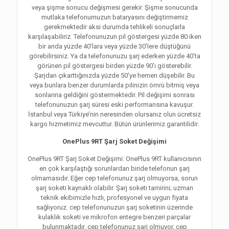
veya şişme sonucu değişmesi gerekir. Şişme sonucunda
mutlaka telefonumuzun bataryasını değiştirmemiz
gerekmektedir aksi durumda tehlikeli sonuçlarla
karşılaşabiliriz. Telefonunuzun pil göstergesi yüzde 80 iken
bir anda yüzde 40’lara veya yüzde 30’lere düştüğünü
görebilirsiniz. Ya da telefonunuzu şarj ederken yüzde 40’ta
görünen pil göstergesi birden yüzde 90’ı gösterebilir.
Şarjdan çıkarttığınızda yüzde 50’ye hemen düşebilir. Bu
veya bunlara benzer durumlarda pilinizin ömrü bitmiş veya
sonlarına geldiğini göstermektedir. Pil değişimi sonrası
telefonunuzun şarj süresi eski performansına kavuşur.
İstanbul veya Türkiye’nin neresinden olursanız olun ücretsiz
kargo hizmetimiz mevcuttur. Bütün ürünlerimiz garantilidir.
OnePlus 9RT Şarj Soket Değişimi
OnePlus 9RT Şarj Soket Değişimi: OnePlus 9RT kullanıcısının
en çok karşılaştığı sorunlardan biride telefonun şarj
olmamasıdır. Eğer cep telefonunuz şarj olmuyorsa, sorun
şarj soketi kaynaklı olabilir. Şarj soketi tamirini; uzman
teknik ekibimizle hızlı, profesyonel ve uygun fiyata
sağlıyoruz. cep telefonunuzun şarj soketinin üzerinde
kulaklık soketi ve mikrofon entegre benzeri parçalar
bulunmaktadır. cep telefonunuz şarj olmuyor, cep