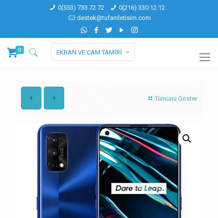
0(553) 733 72 72
0(216) 330 12 12
destek@tufaniletisim.com
0
EKRAN VE CAM TAMİRİ
Tümünü Göster