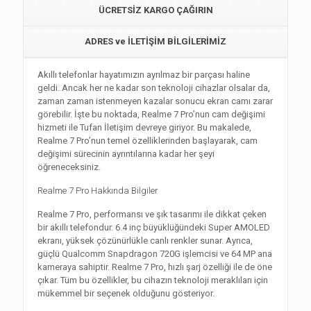
ÜCRETSİZ KARGO ÇAĞIRIN
ADRES ve İLETİŞİM BİLGİLERİMİZ
Akıllı telefonlar hayatımızın ayrılmaz bir parçası haline
geldi. Ancak her ne kadar son teknoloji cihazlar olsalar da,
zaman zaman istenmeyen kazalar sonucu ekran camı zarar
görebilir. İşte bu noktada, Realme 7 Pro’nun cam değişimi
hizmeti ile Tufan İletişim devreye giriyor. Bu makalede,
Realme 7 Pro’nun temel özelliklerinden başlayarak, cam
değişimi sürecinin ayrıntılarına kadar her şeyi
öğreneceksiniz.
Realme 7 Pro Hakkında Bilgiler
Realme 7 Pro, performansı ve şık tasarımı ile dikkat çeken
bir akıllı telefondur. 6.4 inç büyüklüğündeki Super AMOLED
ekranı, yüksek çözünürlükle canlı renkler sunar. Ayrıca,
güçlü Qualcomm Snapdragon 720G işlemcisi ve 64 MP ana
kameraya sahiptir. Realme 7 Pro, hızlı şarj özelliği ile de öne
çıkar. Tüm bu özellikler, bu cihazın teknoloji meraklıları için
mükemmel bir seçenek olduğunu gösteriyor.