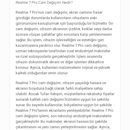
Realme 7 Pro Cam Değişimi Nedir?
Realme 7 Pro’nun cam değişimi, ekran camının hasar
gördüğü durumlarda kullanıcıların cihazlarını eski
görünümüne kavuşturmak için başvurduğu bir hizmettir. Ön
cam değişimi, cihazın ekranının çizikler, kırıklar veya darbe
sonrası oluşan çatlaklar gibi sorunlara karşı yenilenmesini
sağlar. Bu işlem, cihazın işlevselliğini ve estetiğini geri
kazanmasına yardımcı olur. Realme 7 Pro cam değişimi,
uzman teknisyenler tarafından özel endüstriyel makineler
ve özel solüsyonlarla gerçekleştirilir. İşlem sırasında
cihazın dokunmatik ekranı ve diğer işlevleri dikkatlice
korunur. Ayrıca, kullanılan malzemelerin orijinal ve yüksek
kaliteli olduğundan emin olunur.
Realme 7 Pro cam değişimi, cihazın yaşadığı hasara ve
ekranın boyutuna bağlı olarak farklı maliyetlere sahip
olabilir. Ancak Tufan İletişim, müşterilerine rekabetçi fiyatlar
sunarak kaliteli cam değişimi hizmetini uygun bir şekilde
sunar. Bu sayede kullanıcılar, bütçelerine uygun bir şekilde
Realme 7 Pro’larının ekranlarını yenileyebilirler. Realme 7 Pro
cam değişimi işlemi, son teknoloji endüstriyel makinelerle
gerçekleştirilir. Bu makineler, ekranın hassas bir şekilde
çıkarılmasını ve yeni camın yerleştirilmesini sağlar. Ayrıca,