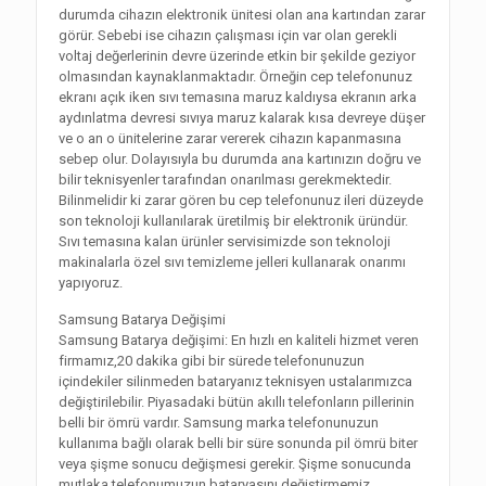
durumda cihazın elektronik ünitesi olan ana kartından zarar
görür. Sebebi ise cihazın çalışması için var olan gerekli
voltaj değerlerinin devre üzerinde etkin bir şekilde geziyor
olmasından kaynaklanmaktadır. Örneğin cep telefonunuz
ekranı açık iken sıvı temasına maruz kaldıysa ekranın arka
aydınlatma devresi sıvıya maruz kalarak kısa devreye düşer
ve o an o ünitelerine zarar vererek cihazın kapanmasına
sebep olur. Dolayısıyla bu durumda ana kartınızın doğru ve
bilir teknisyenler tarafından onarılması gerekmektedir.
Bilinmelidir ki zarar gören bu cep telefonunuz ileri düzeyde
son teknoloji kullanılarak üretilmiş bir elektronik üründür.
Sıvı temasına kalan ürünler servisimizde son teknoloji
makinalarla özel sıvı temizleme jelleri kullanarak onarımı
yapıyoruz.
Samsung Batarya Değişimi
Samsung Batarya değişimi: En hızlı en kaliteli hizmet veren
firmamız,20 dakika gibi bir sürede telefonunuzun
içindekiler silinmeden bataryanız teknisyen ustalarımızca
değiştirilebilir. Piyasadaki bütün akıllı telefonların pillerinin
belli bir ömrü vardır. Samsung marka telefonunuzun
kullanıma bağlı olarak belli bir süre sonunda pil ömrü biter
veya şişme sonucu değişmesi gerekir. Şişme sonucunda
mutlaka telefonumuzun bataryasını değiştirmemiz