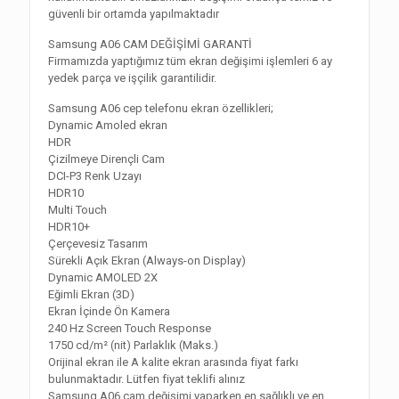
güvenli bir ortamda yapılmaktadır
Samsung A06 CAM DEĞİŞİMİ GARANTİ
Firmamızda yaptığımız tüm ekran değişimi işlemleri 6 ay
yedek parça ve işçilik garantilidir.
Samsung A06 cep telefonu ekran özellikleri;
Dynamic Amoled ekran
HDR
Çizilmeye Dirençli Cam
DCI-P3 Renk Uzayı
HDR10
Multi Touch
HDR10+
Çerçevesiz Tasarım
Sürekli Açık Ekran (Always-on Display)
Dynamic AMOLED 2X
Eğimli Ekran (3D)
Ekran İçinde Ön Kamera
240 Hz Screen Touch Response
1750 cd/m² (nit) Parlaklık (Maks.)
Orijinal ekran ile A kalite ekran arasında fiyat farkı
bulunmaktadır. Lütfen fiyat teklifi alınız
Samsung A06 cam değişimi yaparken en sağlıklı ve en