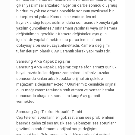
çıkan yazılımsal arızalardır. Eğer bir darbe sonucu oluşmuş
bir durum yok ise ortada öncelikle sorunun yazılımsal bir
sebepten mi yoksa Kameranın kendisinden mi
kaynaklandığı tespit edilmeli daha sonrasında konuyla ilgili
yazılım güncellemesi/ sıfırlaması yapılmalı veya ön kamera
değiştirilmesi gereklidir. Kamera değişimleri aynı gün
içerisinde yapılabilmekte olup parça temin süreci
dolayısıyla bu süre uzayabilmektedir. Kamera değişimi
tufan iletişim olarak 6 Ay Garantili olarak yapılmaktadır.
Samsung Arka Kapak Değişimi
Samsung Arka Kapak Değişimi: cep telefonlarımızı günlük
hayatımızda kullandığımız zamanlarda talihsiz kazalar
sonucunda kırılan arka kapaklar orijinal bir şekilde
mağazamız değiştirmektedir. Ürünlerimiz kesinlikle orijinal
olup mağazamız tarafında renk atması ve benzeri hatalar
sonucunda oluşacak sorunlara karşı 6 ay garanti
vermektedir.
Samsung Cep Telefon Hoparlör Tamiri
Cep telefon sorunların en çok rastlanan ses problemlerin
başında gelen zil ses müzik sesi ve benzeri ses sorunların
çözümü olarak firmamız orijinal parça değişimi
yapılmaktadır. Telefonunuz ilk aldığınız gün gibi orijinal