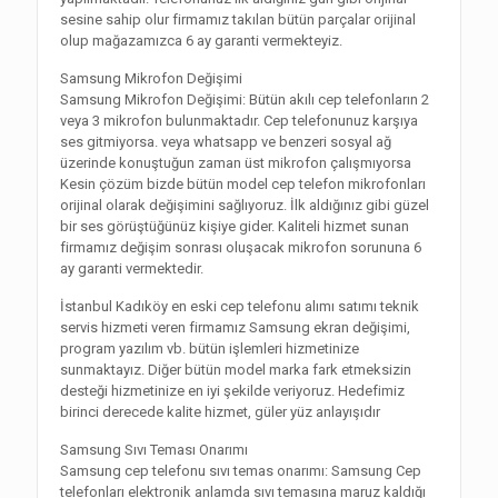
sesine sahip olur firmamız takılan bütün parçalar orijinal
olup mağazamızca 6 ay garanti vermekteyiz.
Samsung Mikrofon Değişimi
Samsung Mikrofon Değişimi: Bütün akılı cep telefonların 2
veya 3 mikrofon bulunmaktadır. Cep telefonunuz karşıya
ses gitmiyorsa. veya whatsapp ve benzeri sosyal ağ
üzerinde konuştuğun zaman üst mikrofon çalışmıyorsa
Kesin çözüm bizde bütün model cep telefon mikrofonları
orijinal olarak değişimini sağlıyoruz. İlk aldığınız gibi güzel
bir ses görüştüğünüz kişiye gider. Kaliteli hizmet sunan
firmamız değişim sonrası oluşacak mikrofon sorununa 6
ay garanti vermektedir.
İstanbul Kadıköy en eski cep telefonu alımı satımı teknik
servis hizmeti veren firmamız Samsung ekran değişimi,
program yazılım vb. bütün işlemleri hizmetinize
sunmaktayız. Diğer bütün model marka fark etmeksizin
desteği hizmetinize en iyi şekilde veriyoruz. Hedefimiz
birinci derecede kalite hizmet, güler yüz anlayışıdır
Samsung Sıvı Teması Onarımı
Samsung cep telefonu sıvı temas onarımı: Samsung Cep
telefonları elektronik anlamda sıvı temasına maruz kaldığı