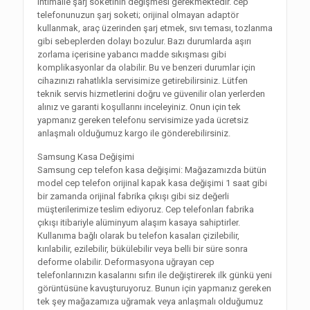
ihtimalle şarj soketinin değişmesi gerekmektedir. cep
telefonunuzun şarj soketi; orijinal olmayan adaptör
kullanmak, araç üzerinden şarj etmek, sıvı teması, tozlanma
gibi sebeplerden dolayı bozulur. Bazı durumlarda aşırı
zorlama içerisine yabancı madde sıkışması gibi
komplikasyonlar da olabilir. Bu ve benzeri durumlar için
cihazınızı rahatlıkla servisimize getirebilirsiniz. Lütfen
teknik servis hizmetlerini doğru ve güvenilir olan yerlerden
alınız ve garanti koşullarını inceleyiniz. Onun için tek
yapmanız gereken telefonu servisimize yada ücretsiz
anlaşmalı olduğumuz kargo ile gönderebilirsiniz.
Samsung Kasa Değişimi
Samsung cep telefon kasa değişimi: Mağazamızda bütün
model cep telefon orijinal kapak kasa değişimi 1 saat gibi
bir zamanda orijinal fabrika çıkışı gibi siz değerli
müşterilerimize teslim ediyoruz. Cep telefonları fabrika
çıkışı itibariyle alüminyum alaşım kasaya sahiptirler.
Kullanıma bağlı olarak bu telefon kasaları çizilebilir,
kırılabilir, ezilebilir, bükülebilir veya belli bir süre sonra
deforme olabilir. Deformasyona uğrayan cep
telefonlarınızın kasalarını sıfırı ile değiştirerek ilk günkü yeni
görüntüsüne kavuşturuyoruz. Bunun için yapmanız gereken
tek şey mağazamıza uğramak veya anlaşmalı olduğumuz