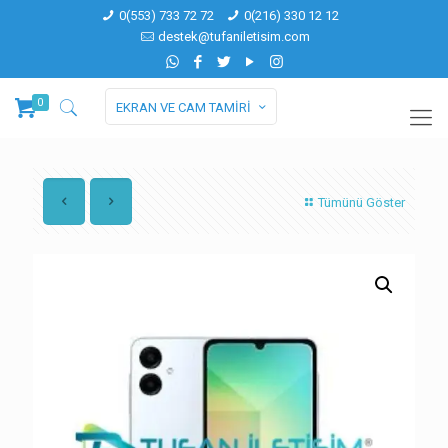
0(553) 733 72 72
0(216) 330 12 12
destek@tufaniletisim.com
0
EKRAN VE CAM TAMİRİ
Tümünü Göster