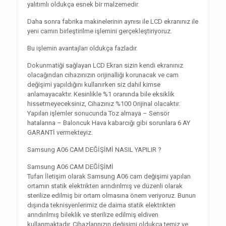
yalıtımlı oldukça esnek bir malzemedir.
Daha sonra fabrika makinelerinin aynısı ile LCD ekranınız ile
yeni camın birleştirilme işlemini gerçekleştiriyoruz.
Bu işlemin avantajları oldukça fazladır.
Dokunmatiği sağlayan LCD Ekran sizin kendi ekranınız
olacağından cihazınızın orijinalliği korunacak ve cam
değişimi yapıldığını kullanırken siz dahil kimse
anlamayacaktır. Kesinlikle %1 oranında bile eksiklik
hissetmeyeceksiniz, Cihazınız %100 Orijinal olacaktır.
Yapılan işlemler sonucunda Toz almaya – Sensör
hatalarına – Baloncuk Hava kabarcığı gibi sorunlara 6 AY
GARANTİ vermekteyiz.
Samsung A06 CAM DEĞİŞİMİ NASIL YAPILIR ?
Samsung A06 CAM DEĞİŞİMİ
Tufan İletişim olarak Samsung A06 cam değişimi yapılan
ortamın statik elektrikten arındırılmış ve düzenli olarak
sterilize edilmiş bir ortam olmasına önem veriyoruz. Bunun
dışında teknisyenlerimiz de daima statik elektrikten
arındırılmış bileklik ve sterilize edilmiş eldiven
kullanmaktadır. Cihazlarınızın değişimi oldukça temiz ve