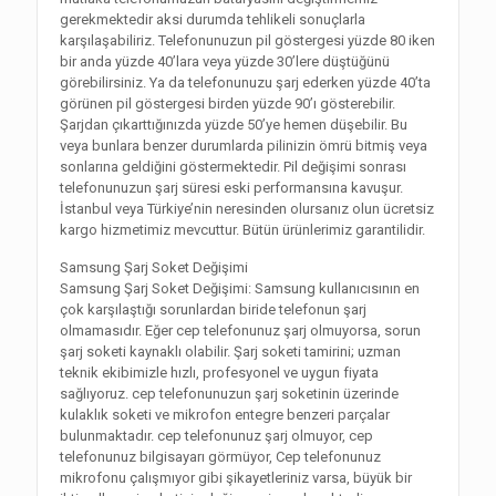
gerekmektedir aksi durumda tehlikeli sonuçlarla
karşılaşabiliriz. Telefonunuzun pil göstergesi yüzde 80 iken
bir anda yüzde 40’lara veya yüzde 30’lere düştüğünü
görebilirsiniz. Ya da telefonunuzu şarj ederken yüzde 40’ta
görünen pil göstergesi birden yüzde 90’ı gösterebilir.
Şarjdan çıkarttığınızda yüzde 50’ye hemen düşebilir. Bu
veya bunlara benzer durumlarda pilinizin ömrü bitmiş veya
sonlarına geldiğini göstermektedir. Pil değişimi sonrası
telefonunuzun şarj süresi eski performansına kavuşur.
İstanbul veya Türkiye’nin neresinden olursanız olun ücretsiz
kargo hizmetimiz mevcuttur. Bütün ürünlerimiz garantilidir.
Samsung Şarj Soket Değişimi
Samsung Şarj Soket Değişimi: Samsung kullanıcısının en
çok karşılaştığı sorunlardan biride telefonun şarj
olmamasıdır. Eğer cep telefonunuz şarj olmuyorsa, sorun
şarj soketi kaynaklı olabilir. Şarj soketi tamirini; uzman
teknik ekibimizle hızlı, profesyonel ve uygun fiyata
sağlıyoruz. cep telefonunuzun şarj soketinin üzerinde
kulaklık soketi ve mikrofon entegre benzeri parçalar
bulunmaktadır. cep telefonunuz şarj olmuyor, cep
telefonunuz bilgisayarı görmüyor, Cep telefonunuz
mikrofonu çalışmıyor gibi şikayetleriniz varsa, büyük bir