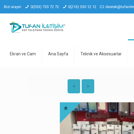
Bizi arayın
0(553) 733 72 72
0(216) 330 12 12
destek@tufanile
Ekran ve Cam
Ana Sayfa
Teknik ve Aksesuarlar