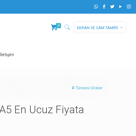
0
EKRAN VE CAM TAMİRİ
İletişim
Tümünü Göster
5 En Ucuz Fiyata
z