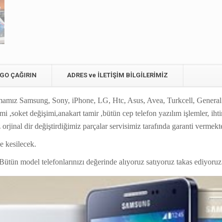
GO ÇAĞIRIN
ADRES ve İLETİŞİM BİLGİLERİMİZ
msung, Sony, iPhone, LG, Htc, Asus, Avea, Turkcell, General Mob
i ,soket değişimi,anakart tamir ,bütün cep telefon yazılım işlemler, ihtin
ız orjinal dir değiştirdiğimiz parçalar servisimiz tarafında garanti verme
e kesilecek.
Bütün model telefonlarınızı değerinde alıyoruz satıyoruz takas ediyoruz