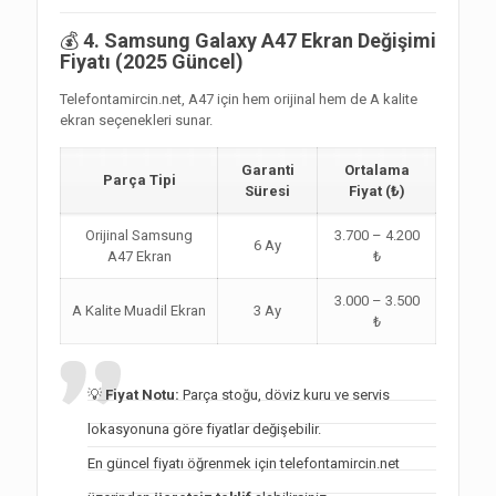
💰
4. Samsung Galaxy A47 Ekran Değişimi
Fiyatı (2025 Güncel)
Telefontamircin.net, A47 için hem orijinal hem de A kalite
ekran seçenekleri sunar.
Garanti
Ortalama
Parça Tipi
Süresi
Fiyat (₺)
Orijinal Samsung
3.700 – 4.200
6 Ay
A47 Ekran
₺
3.000 – 3.500
A Kalite Muadil Ekran
3 Ay
₺
💡
Fiyat Notu:
Parça stoğu, döviz kuru ve servis
lokasyonuna göre fiyatlar değişebilir.
En güncel fiyatı öğrenmek için
telefontamircin.net