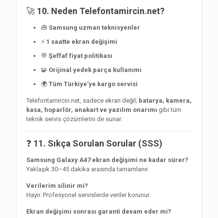
🚀
10. Neden Telefontamircin.net?
🧰
Samsung uzman teknisyenler
⚡
1 saatte ekran değişimi
💬
Şeffaf fiyat politikası
🧩
Orijinal yedek parça kullanımı
🌍
Tüm Türkiye’ye kargo servisi
Telefontamircin.net, sadece ekran değil;
batarya, kamera,
kasa, hoparlör, anakart ve yazılım onarımı
gibi tüm
teknik servis çözümlerini de sunar.
❓
11. Sıkça Sorulan Sorular (SSS)
Samsung Galaxy A47 ekran değişimi ne kadar sürer?
Yaklaşık 30–45 dakika arasında tamamlanır.
Verilerim silinir mi?
Hayır. Profesyonel servislerde veriler korunur.
Ekran değişimi sonrası garanti devam eder mi?