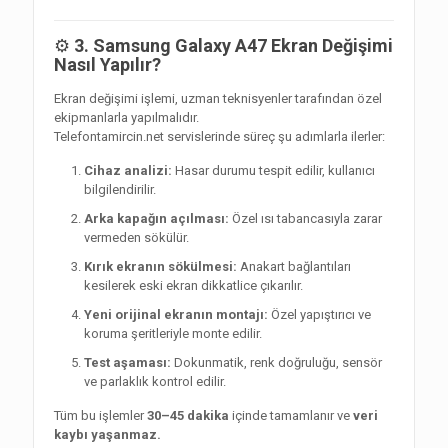
⚙️
3. Samsung Galaxy A47 Ekran Değişimi
Nasıl Yapılır?
Ekran değişimi işlemi, uzman teknisyenler tarafından özel
ekipmanlarla yapılmalıdır.
Telefontamircin.net servislerinde süreç şu adımlarla ilerler:
Cihaz analizi:
Hasar durumu tespit edilir, kullanıcı
bilgilendirilir.
Arka kapağın açılması:
Özel ısı tabancasıyla zarar
vermeden sökülür.
Kırık ekranın sökülmesi:
Anakart bağlantıları
kesilerek eski ekran dikkatlice çıkarılır.
Yeni orijinal ekranın montajı:
Özel yapıştırıcı ve
koruma şeritleriyle monte edilir.
Test aşaması:
Dokunmatik, renk doğruluğu, sensör
ve parlaklık kontrol edilir.
Tüm bu işlemler
30–45 dakika
içinde tamamlanır ve
veri
kaybı yaşanmaz.