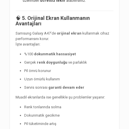
üzerinden
ücretsiz teklif
alabilirsiniz.
🧠
5. Orijinal Ekran Kullanmanın
Avantajları
Samsung Galaxy A47’de
orijinal ekran
kullanmak cihaz
performansını korur.
İşte avantajları:
%100
dokunmatik hassasiyet
Gerçek
renk doygunluğu
ve parlaklık
Pil ömrü korunur
Uzun ömürlü kullanım
Servis sonrası
garanti devam eder
Muadil ekranlarda ise genellikle şu problemler yaşanır:
Renk tonlarında solma
Dokunmatik gecikme
Pil tüketiminde artış