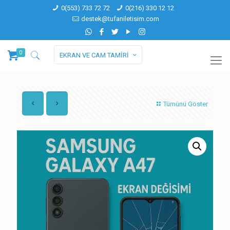
0(553) 733 72 72
0(216) 330 12 12
destek@tufaniletisim.com
0
EKRAN VE CAM TAMİRİ
Tümünü Göster