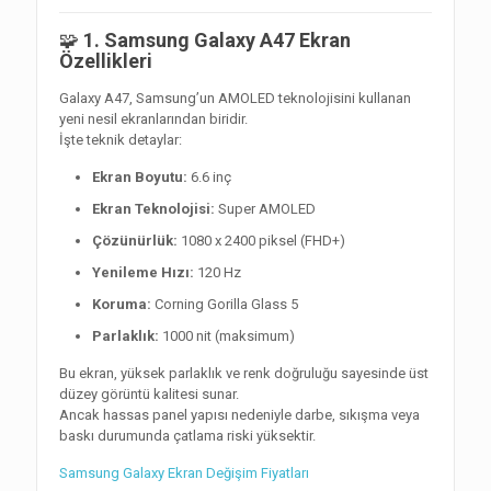
🧩
1. Samsung Galaxy A47 Ekran
Özellikleri
Galaxy A47, Samsung’un AMOLED teknolojisini kullanan
yeni nesil ekranlarından biridir.
İşte teknik detaylar:
Ekran Boyutu:
6.6 inç
Ekran Teknolojisi:
Super AMOLED
Çözünürlük:
1080 x 2400 piksel (FHD+)
Yenileme Hızı:
120 Hz
Koruma:
Corning Gorilla Glass 5
Parlaklık:
1000 nit (maksimum)
Bu ekran, yüksek parlaklık ve renk doğruluğu sayesinde üst
düzey görüntü kalitesi sunar.
Ancak hassas panel yapısı nedeniyle darbe, sıkışma veya
baskı durumunda çatlama riski yüksektir.
Samsung Galaxy Ekran Değişim Fiyatları