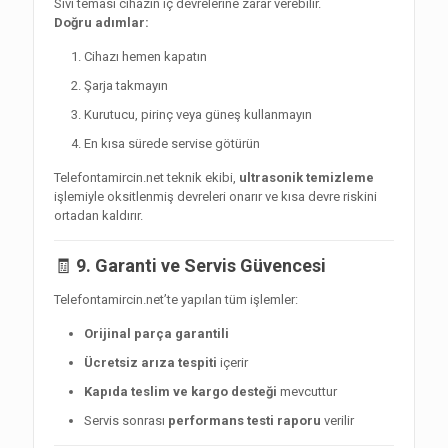
Sıvı teması cihazın iç devrelerine zarar verebilir.
Doğru adımlar:
Cihazı hemen kapatın
Şarja takmayın
Kurutucu, pirinç veya güneş kullanmayın
En kısa sürede servise götürün
Telefontamircin.net teknik ekibi,
ultrasonik temizleme
işlemiyle oksitlenmiş devreleri onarır ve kısa devre riskini
ortadan kaldırır.
🧾
9. Garanti ve Servis Güvencesi
Telefontamircin.net’te yapılan tüm işlemler:
Orijinal parça garantili
Ücretsiz arıza tespiti
içerir
Kapıda teslim ve kargo desteği
mevcuttur
Servis sonrası
performans testi raporu
verilir