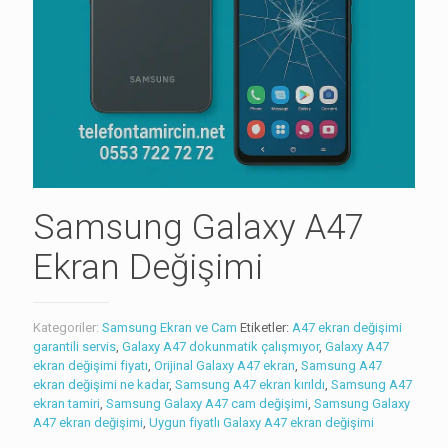
Samsung Galaxy A47
Ekran Değişimi
Kategoriler:
Samsung Ekran ve Cam
Etiketler:
A47 ekran değişimi
garantili servis
,
Galaxy A47 dokunmatik çalışmıyor
,
Galaxy A47
ekran değişimi fiyatı
,
Orijinal Galaxy A47 ekran
,
Samsung A47
ekran değişimi ne kadar
,
Samsung A47 ekran kırıldı
,
Samsung A47
ekran tamiri
,
Samsung Galaxy A47 cam değişimi
,
Samsung Galaxy
A47 ekran değişimi
,
Uygun fiyatlı Galaxy A47 ekran değişimi