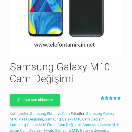
Samsung Galaxy M10
Cam Değişimi
Fiyat için tıklayınız
6
müşteri
puanına
dayanarak 5
Kategoriler:
Samsung Ekran ve Cam
Etiketler:
Samsung Galaxy
üzerinden
M10 Kasa Değişimi
,
Samsung Galaxy M10 Cam Değişimi
5.00
,
puan
aldı
Samsung Galaxy M10 Ekran Cam Değişimi
,
Samsung Galaxy M10
Ekran Cam Değişimi Fiyatı
,
Samsung M10 Batarya değişimi
,