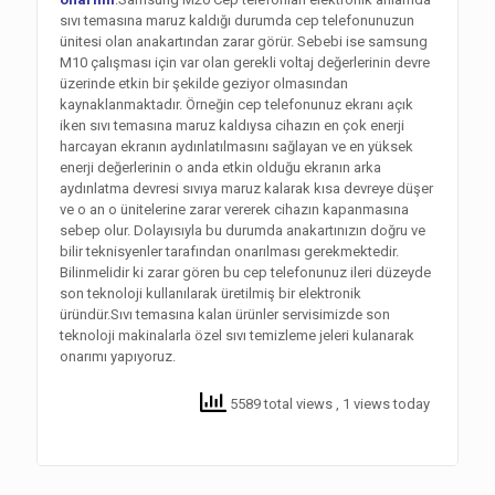
sıvı temasına maruz kaldığı durumda cep telefonunuzun
ünitesi olan anakartından zarar görür. Sebebi ise samsung
M10 çalışması için var olan gerekli voltaj değerlerinin devre
üzerinde etkin bir şekilde geziyor olmasından
kaynaklanmaktadır. Örneğin cep telefonunuz ekranı açık
iken sıvı temasına maruz kaldıysa cihazın en çok enerji
harcayan ekranın aydınlatılmasını sağlayan ve en yüksek
enerji değerlerinin o anda etkin olduğu ekranın arka
aydınlatma devresi sıvıya maruz kalarak kısa devreye düşer
ve o an o ünitelerine zarar vererek cihazın kapanmasına
sebep olur. Dolayısıyla bu durumda anakartınızın doğru ve
bilir teknisyenler tarafından onarılması gerekmektedir.
Bilinmelidir ki zarar gören bu cep telefonunuz ileri düzeyde
son teknoloji kullanılarak üretilmiş bir elektronik
üründür.Sıvı temasına kalan ürünler servisimizde son
teknoloji makinalarla özel sıvı temizleme jeleri kulanarak
onarımı yapıyoruz.
5589 total views
, 1 views today