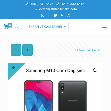
0(553) 733 72 72
0(216) 330 12 12
destek@tufaniletisim.com
0
EKRAN VE CAM TAMİRİ
Tümünü Göster