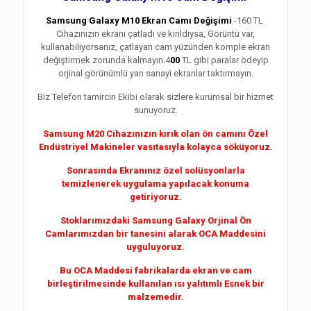
Samsung Galaxy M10 Ekran Camı Değişimi
-160 TL
Cihazınızın ekranı çatladı ve kırıldıysa, Görüntü var,
kullanabiliyorsanız, çatlayan cam yüzünden komple ekran
değiştirmek zorunda kalmayın.4
00
TL gibi paralar ödeyip
orjinal görünümlü yan sanayi ekranlar taktırmayın.
Biz Telefon tamircin Ekibi olarak sizlere kurumsal bir hizmet
sunuyoruz.
Samsung M20 Cihazınızın kırık olan ön camını Özel
Endüstriyel Makineler vasıtasıyla kolayca söküyoruz.
Sonrasında Ekranınız özel solüsyonlarla
temizlenerek uygulama yapılacak konuma
getiriyoruz.
Stoklarımızdaki Samsung Galaxy Orjinal Ön
Camlarımızdan bir tanesini alarak OCA Maddesini
uyguluyoruz.
Bu OCA Maddesi fabrikalarda ekran ve cam
birleştirilmesinde kullanılan ısı yalıtımlı Esnek bir
malzemedir.