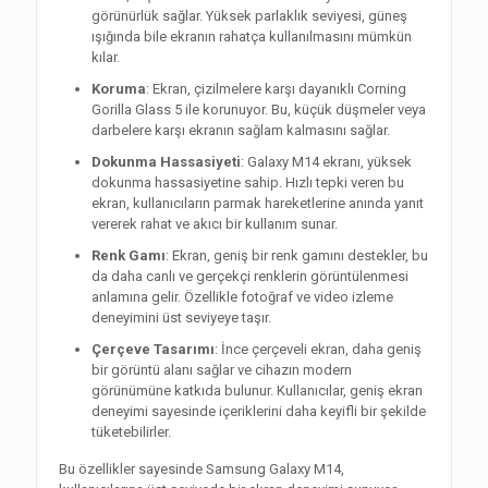
görünürlük sağlar. Yüksek parlaklık seviyesi, güneş
ışığında bile ekranın rahatça kullanılmasını mümkün
kılar.
Koruma
: Ekran, çizilmelere karşı dayanıklı Corning
Gorilla Glass 5 ile korunuyor. Bu, küçük düşmeler veya
darbelere karşı ekranın sağlam kalmasını sağlar.
Dokunma Hassasiyeti
: Galaxy M14 ekranı, yüksek
dokunma hassasiyetine sahip. Hızlı tepki veren bu
ekran, kullanıcıların parmak hareketlerine anında yanıt
vererek rahat ve akıcı bir kullanım sunar.
Renk Gamı
: Ekran, geniş bir renk gamını destekler, bu
da daha canlı ve gerçekçi renklerin görüntülenmesi
anlamına gelir. Özellikle fotoğraf ve video izleme
deneyimini üst seviyeye taşır.
Çerçeve Tasarımı
: İnce çerçeveli ekran, daha geniş
bir görüntü alanı sağlar ve cihazın modern
görünümüne katkıda bulunur. Kullanıcılar, geniş ekran
deneyimi sayesinde içeriklerini daha keyifli bir şekilde
tüketebilirler.
Bu özellikler sayesinde Samsung Galaxy M14,