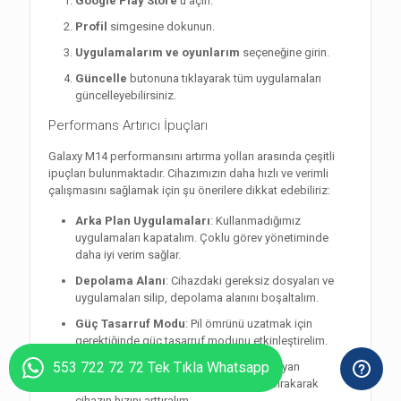
Google Play Store
’u açın.
Profil
simgesine dokunun.
Uygulamalarım ve oyunlarım
seçeneğine girin.
Güncelle
butonuna tıklayarak tüm uygulamaları
güncelleyebilirsiniz.
Performans Artırıcı İpuçları
Galaxy M14 performansını artırma yolları arasında çeşitli
ipuçları bulunmaktadır. Cihazımızın daha hızlı ve verimli
çalışmasını sağlamak için şu önerilere dikkat edebiliriz:
Arka Plan Uygulamaları
: Kullanmadığımız
uygulamaları kapatalım. Çoklu görev yönetiminde
daha iyi verim sağlar.
Depolama Alanı
: Cihazdaki gereksiz dosyaları ve
uygulamaları silip, depolama alanını boşaltalım.
Güç Tasarruf Modu
: Pil ömrünü uzatmak için
gerektiğinde güç tasarruf modunu etkinleştirelim.
553 722 72 72 Tek Tıkla Whatsapp
Widget ve Animasyonlar
: Gerekli olmayan
widget’leri ve animasyonları devredışı bırakarak
cihazın hızını arttıralım.