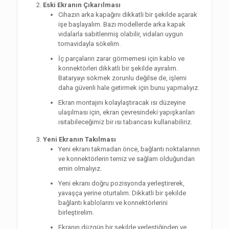
Eski Ekranın Çıkarılması
Cihazın arka kapağını dikkatli bir şekilde açarak
işe başlayalım. Bazı modellerde arka kapak
vidalarla sabitlenmiş olabilir, vidaları uygun
tornavidayla sökelim.
İç parçaların zarar görmemesi için kablo ve
konnektörleri dikkatli bir şekilde ayıralım.
Bataryayı sökmek zorunlu değilse de, işlemi
daha güvenli hale getirmek için bunu yapmalıyız.
Ekran montajını kolaylaştıracak ısı düzeyine
ulaşılması için, ekran çevresindeki yapışkanları
ısıtabileceğimiz bir ısı tabancası kullanabiliriz.
Yeni Ekranın Takılması
Yeni ekranı takmadan önce, bağlantı noktalarının
ve konnektörlerin temiz ve sağlam olduğundan
emin olmalıyız.
Yeni ekranı doğru pozisyonda yerleştirerek,
yavaşça yerine oturtalım. Dikkatli bir şekilde
bağlantı kablolarını ve konnektörlerini
birleştirelim.
Ekranın düzgün bir şekilde yerleştiğinden ve