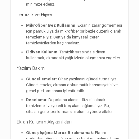
minimize ederiz.
Temizlik ve Hijyen
Mikrofiber Bez Kullanımı:
Ekranın zarar görmemesi
için pamuklu ya da mikrofiber bir bezle düzenli olarak
temizlemeliyiz. Sert ya da kimyasal içeren
temizleyicilerden kaçınmalıyız.
Eldiven Kullanın:
Temizlik sırasında eldiven
kullanmak, ekrandaki yağlı izlerin oluşmasını engeller.
Yazılım Bakımı
Güncellemeler:
Cihaz yazılımını güncel tutmalıyız.
Güncellemeler, ekranın dokunmatik hassasiyetini ve
genel performansını iyileştirebilir.
Depolama:
Depolama alanını düzenli olarak
temizlemeli ve yeterli boş alan sağlamalıyız. Bu,
cihazın genel performansını olumlu yönde etkiler.
Ekran Kullanım Alışkanlıkları
Güneş Işığına Maruz Bırakmamak:
Ekranı
doğrudan güneş ışığına maruz bırakmamalıyız. Uzun