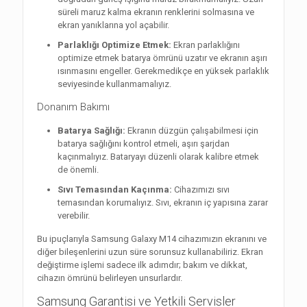
süreli maruz kalma ekranın renklerini solmasına ve
ekran yanıklarına yol açabilir.
Parlaklığı Optimize Etmek:
Ekran parlaklığını
optimize etmek batarya ömrünü uzatır ve ekranın aşırı
ısınmasını engeller. Gerekmedikçe en yüksek parlaklık
seviyesinde kullanmamalıyız.
Donanım Bakımı
Batarya Sağlığı:
Ekranın düzgün çalışabilmesi için
batarya sağlığını kontrol etmeli, aşırı şarjdan
kaçınmalıyız. Bataryayı düzenli olarak kalibre etmek
de önemli.
Sıvı Temasından Kaçınma:
Cihazımızı sıvı
temasından korumalıyız. Sıvı, ekranın iç yapısına zarar
verebilir.
Bu ipuçlarıyla Samsung Galaxy M14 cihazımızın ekranını ve
diğer bileşenlerini uzun süre sorunsuz kullanabiliriz. Ekran
değiştirme işlemi sadece ilk adımdır; bakım ve dikkat,
cihazın ömrünü belirleyen unsurlardır.
Samsung Garantisi ve Yetkili Servisler