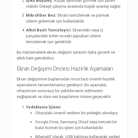
Işıklı Büyüteç:
Küçük ayrıntıları görmek için yararlı
olabilir. Detaylı çalışma sırasında büyük avantaj sağlar.
Mikrofiber Bez:
Ekranı temizlemek ve parmak
izlerini gidermek için kullanılabilir.
Alkol Bazlı Temizleyici:
Ekrandaki veya iç
parçalardaki kirleri ve eski yapışkan izlerini
temizlemek için gereklidir.
Bu malzemelerle ekran değişim sürecini daha güvenli ve
etkili hale getirebiliriz.
Ekran Değişimi Öncesi Hazırlık Aşamaları
Ekran değişimine başlamadan önce bazı önemli hazırlık
aşamalarını tamamlamamız gerekiyor. Bu aşamalar,
cihazımızın sorunsuz bir şekilde tamir edilmesini
sağlayacak ve olası veri kayıplarının önüne geçecektir.
Yedekleme İşlemi
Cihazdaki önemli verilerin bir yedeğini almalıyız.
Google Drive, Samsung Cloud veya benzeri bir
bulut hizmeti bu işlem için kullanılabilir.
Alternatif olarak, USB kablosu kullanarak verileri