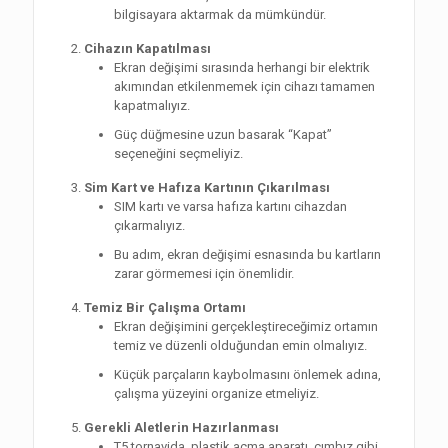
bilgisayara aktarmak da mümkündür.
Cihazın Kapatılması
Ekran değişimi sırasında herhangi bir elektrik
akımından etkilenmemek için cihazı tamamen
kapatmalıyız.
Güç düğmesine uzun basarak “Kapat”
seçeneğini seçmeliyiz.
Sim Kart ve Hafıza Kartının Çıkarılması
SIM kartı ve varsa hafıza kartını cihazdan
çıkarmalıyız.
Bu adım, ekran değişimi esnasında bu kartların
zarar görmemesi için önemlidir.
Temiz Bir Çalışma Ortamı
Ekran değişimini gerçekleştireceğimiz ortamın
temiz ve düzenli olduğundan emin olmalıyız.
Küçük parçaların kaybolmasını önlemek adına,
çalışma yüzeyini organize etmeliyiz.
Gerekli Aletlerin Hazırlanması
T5 tornavida, plastik açma aparatı, cımbız gibi