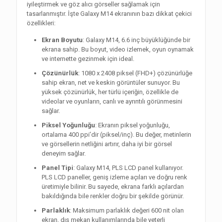
iyileştirmek ve göz alıcı görseller sağlamak için
tasarlanmıştır. İşte Galaxy M14 ekranının bazı dikkat çekici
özellikleri:
Ekran Boyutu
: Galaxy M14, 6.6 inç büyüklüğünde bir
ekrana sahip. Bu boyut, video izlemek, oyun oynamak
ve internette gezinmek için ideal.
Çözünürlük
: 1080 x 2408 piksel (FHD+) çözünürlüğe
sahip ekran, net ve keskin görüntüler sunuyor. Bu
yüksek çözünürlük, her türlü içeriğin, özellikle de
videolar ve oyunların, canlı ve ayrıntılı görünmesini
sağlar.
Piksel Yoğunluğu
: Ekranın piksel yoğunluğu,
ortalama 400 ppi’dir (piksel/inç). Bu değer, metinlerin
ve görsellerin netliğini artırır, daha iyi bir görsel
deneyim sağlar.
Panel Tipi
: Galaxy M14, PLS LCD panel kullanıyor.
PLS LCD paneller, geniş izleme açıları ve doğru renk
üretimiyle bilinir. Bu sayede, ekrana farklı açılardan
bakıldığında bile renkler doğru bir şekilde görünür.
Parlaklık
: Maksimum parlaklık değeri 600 nit olan
ekran, dış mekan kullanımlarında bile yeterli