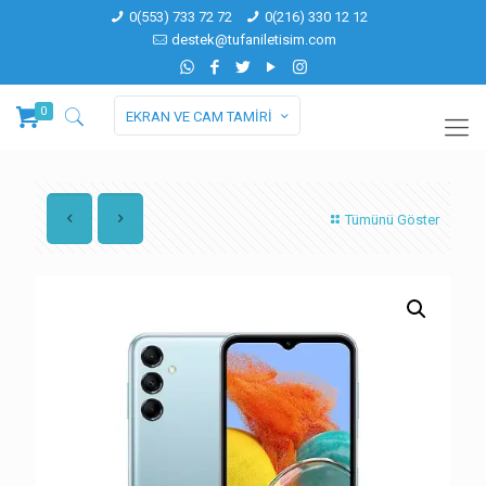
0(553) 733 72 72
0(216) 330 12 12
destek@tufaniletisim.com
0
EKRAN VE CAM TAMİRİ
Tümünü Göster