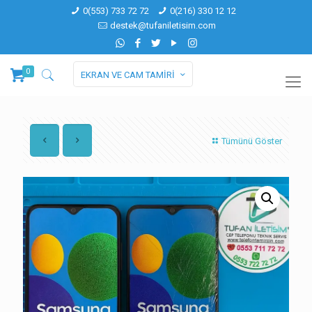
0(553) 733 72 72
0(216) 330 12 12
destek@tufaniletisim.com
0
EKRAN VE CAM TAMİRİ
Tümünü Göster