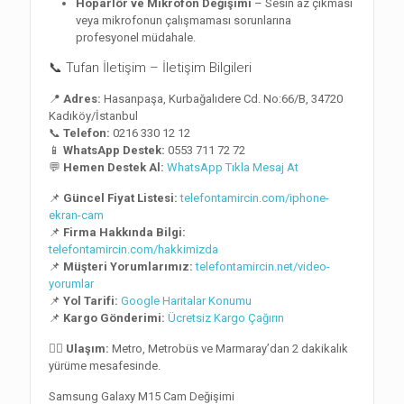
Hoparlör ve Mikrofon Değişimi
– Sesin az çıkması
veya mikrofonun çalışmaması sorunlarına
profesyonel müdahale.
📞 Tufan İletişim – İletişim Bilgileri
📍
Adres:
Hasanpaşa, Kurbağalıdere Cd. No:66/B, 34720
Kadıköy/İstanbul
📞
Telefon:
0216 330 12 12
📱
WhatsApp Destek:
0553 711 72 72
💬
Hemen Destek Al:
WhatsApp Tıkla Mesaj At
📌
Güncel Fiyat Listesi:
telefontamircin.com/iphone-
ekran-cam
📌
Firma Hakkında Bilgi:
telefontamircin.com/hakkimizda
📌
Müşteri Yorumlarımız:
telefontamircin.net/video-
yorumlar
📌
Yol Tarifi:
Google Haritalar Konumu
📌
Kargo Gönderimi:
Ücretsiz Kargo Çağırın
🚶‍♂️
Ulaşım:
Metro, Metrobüs ve Marmaray’dan 2 dakikalık
yürüme mesafesinde.
Samsung Galaxy M15 Cam Değişimi