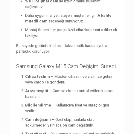
%100
orijinal cam
ile uzun ömürlü kullanım
sağlıyoruz.
Daha uygun maliyet isteyen müşteriler için
A kalite
muadil cam
seçeneği sunuyoruz.
Montaj öncesi her parça özel cihazlarla
test edilerek
takılıyor.
Bu sayede görüntü kalitesi, dokunmatik hassasiyet ve
parlaklık korunuyor.
Samsung Galaxy M15 Cam Değişimi Süreci
Cihaz teslimi
– Müşteri cihazını servisimize getirir
veya kargo ile gönderir.
Arıza tespiti
– Cam ve ekran kontrol edilerek rapor
hazırlanır.
Bilgilendirme
– Kullanıcıya fiyat ve süreç bilgisi
verilir.
Cam değişimi
– Özel ekipmanlarla ekran
sökülmeden yalnızca ön cam değiştirilir.
Test süreci
– Dokunmatik, renk kalitesi ve parlaklık