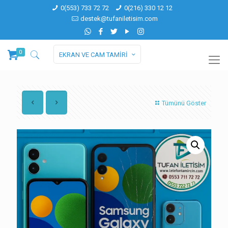
0(553) 733 72 72
0(216) 330 12 12
destek@tufaniletisim.com
0
EKRAN VE CAM TAMİRİ
Tümünü Göster