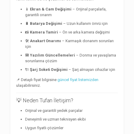
📱
Ekran & Cam Değişimi
– Orijinal parçalarla,
garantili onarım
🔋
Batarya Değişimi
– Uzun kullanım ömrü için
📸
Kamera Tamiri
– Ön ve arka kamera değişimi
🛠️
Anakart Onarımı
– Karmaşık donanım sorunları
için
💾
Yazılım Güncellemeleri
– Donma ve yavaşlama
sorunlarına çözüm
🔌
Şarj Soketi Değişimi
– Şarj almayan cihazlar için
📌 Detaylı fiyat bilgisine
güncel fiyat listemizden
ulaşabilirsiniz.
💡 Neden Tufan İletişim?
Orijinal ve garantili yedek parçalar
Deneyimli ve uzman teknisyen ekibi
Uygun fiyatlı çözümler