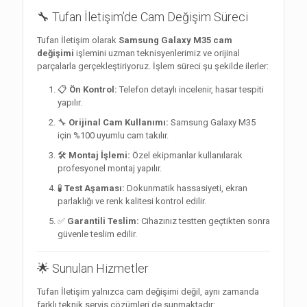
🔧 Tufan İletişim’de Cam Değişim Süreci
Tufan İletişim olarak
Samsung Galaxy M35 cam
değişimi
işlemini uzman teknisyenlerimiz ve orijinal
parçalarla gerçekleştiriyoruz. İşlem süreci şu şekilde ilerler:
📋
Ön Kontrol:
Telefon detaylı incelenir, hasar tespiti
yapılır.
🔧
Orijinal Cam Kullanımı:
Samsung Galaxy M35
için %100 uyumlu cam takılır.
🛠️
Montaj İşlemi:
Özel ekipmanlar kullanılarak
profesyonel montaj yapılır.
🧪
Test Aşaması:
Dokunmatik hassasiyeti, ekran
parlaklığı ve renk kalitesi kontrol edilir.
✅
Garantili Teslim:
Cihazınız testten geçtikten sonra
güvenle teslim edilir.
🌟 Sunulan Hizmetler
Tufan İletişim yalnızca cam değişimi değil, aynı zamanda
farklı teknik servis çözümleri de sunmaktadır: