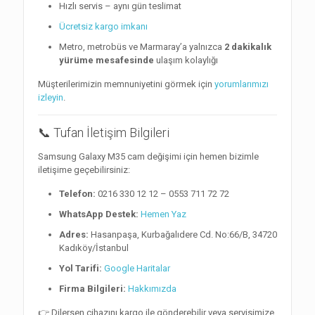
Hızlı servis – aynı gün teslimat
Ücretsiz kargo imkanı
Metro, metrobüs ve Marmaray’a yalnızca
2 dakikalık
yürüme mesafesinde
ulaşım kolaylığı
Müşterilerimizin memnuniyetini görmek için
yorumlarımızı
izleyin
.
📞 Tufan İletişim Bilgileri
Samsung Galaxy M35 cam değişimi için hemen bizimle
iletişime geçebilirsiniz:
Telefon:
0216 330 12 12 – 0553 711 72 72
WhatsApp Destek:
Hemen Yaz
Adres:
Hasanpaşa, Kurbağalıdere Cd. No:66/B, 34720
Kadıköy/İstanbul
Yol Tarifi:
Google Haritalar
Firma Bilgileri:
Hakkımızda
👉 Dilersen cihazını kargo ile gönderebilir veya servisimize