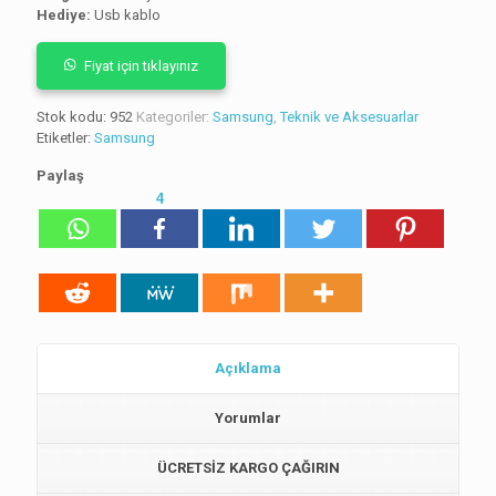
Hediye:
Usb kablo
puanına
dayanarak 5
üzerinden
5.00
puan
Fiyat için tıklayınız
aldı
Stok kodu:
952
Kategoriler:
Samsung
,
Teknik ve Aksesuarlar
Etiketler:
Samsung
Paylaş
4
Açıklama
Yorumlar
ÜCRETSİZ KARGO ÇAĞIRIN