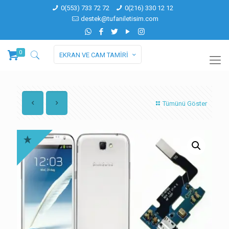
0(553) 733 72 72
0(216) 330 12 12
destek@tufaniletisim.com
0
EKRAN VE CAM TAMİRİ
Tümünü Göster