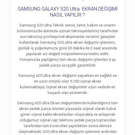
SAMSUNG GALAXY S20 Ultra EKRAN DEĞİŞİMİ
NASIL YAPILIR ?
Samsung S20 ultra Teknik servis, tamir, bakım ve onarım
bölümümüzde alanında uzman teknisyenlerimiz tarafından
son teknoloji profesyonel ekipmanlar ve tamir gereçleri
kullanılarak Samsung S20 ultra ekran değişimi işleminiz,
günlük iş yoğunlumuza göre 30 dakika ile 2 saat arasında
yapılarak siz değerli müşterilerimize teslim edilir.
Firmamızda yaptığımız tüm ekran değişimi işlemleri 6 ay
yedek parça ve işçilik garantilidir.
Samsung s20 ultra ekran değişimi yaparken en sağlıklı ve
en uzun ömürlü olan %100 orjinal ekran
kulanmaktayız.Orjinal ekran değişimleri uzun vadede en
başarılı olan yöntemdir.
Samsung s20 ultra Ekran değişimlerinde kullandığımız tüm
ekran yedek parça ürünleri piyasada orijinal olarak kabul
gören orjinal kalite ekranlardan oluşmakta ve anlaşmalı
olduğumuz orjinal cep telefonu yedek parça toptancıları
tarafından tüm kontrolleri yapıldıktan sonra elimize
ulaşmaktadır. S20 ultra ekran değişimi işleminin ardından