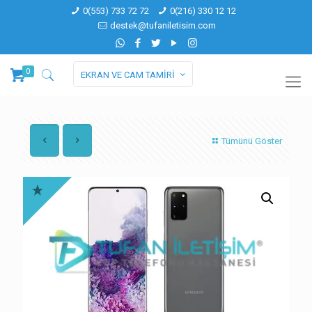
0(553) 733 72 72
0(216) 330 12 12
destek@tufaniletisim.com
0
EKRAN VE CAM TAMİRİ
Tümünü Göster