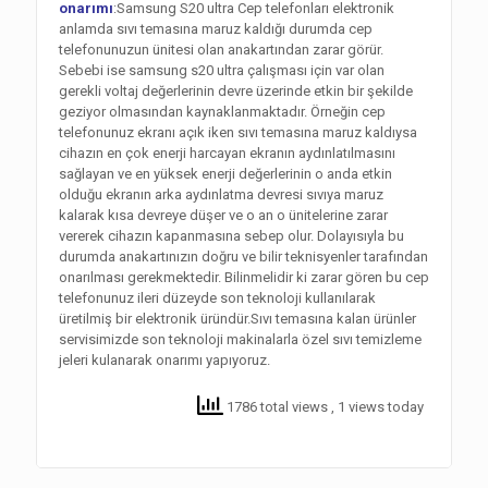
onarımı
:Samsung S20 ultra Cep telefonları elektronik
anlamda sıvı temasına maruz kaldığı durumda cep
telefonunuzun ünitesi olan anakartından zarar görür.
Sebebi ise samsung s20 ultra çalışması için var olan
gerekli voltaj değerlerinin devre üzerinde etkin bir şekilde
geziyor olmasından kaynaklanmaktadır. Örneğin cep
telefonunuz ekranı açık iken sıvı temasına maruz kaldıysa
cihazın en çok enerji harcayan ekranın aydınlatılmasını
sağlayan ve en yüksek enerji değerlerinin o anda etkin
olduğu ekranın arka aydınlatma devresi sıvıya maruz
kalarak kısa devreye düşer ve o an o ünitelerine zarar
vererek cihazın kapanmasına sebep olur. Dolayısıyla bu
durumda anakartınızın doğru ve bilir teknisyenler tarafından
onarılması gerekmektedir. Bilinmelidir ki zarar gören bu cep
telefonunuz ileri düzeyde son teknoloji kullanılarak
üretilmiş bir elektronik üründür.Sıvı temasına kalan ürünler
servisimizde son teknoloji makinalarla özel sıvı temizleme
jeleri kulanarak onarımı yapıyoruz.
1786 total views
, 1 views today