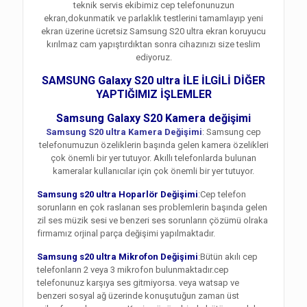
teknik servis ekibimiz cep telefonunuzun
ekran,dokunmatik ve parlaklık testlerini tamamlayıp yeni
ekran üzerine ücretsiz Samsung S20 ultra ekran koruyucu
kırılmaz cam yapıştırdıktan sonra cihazınızı size teslim
ediyoruz.
SAMSUNG Galaxy S20 ultra İLE İLGİLİ DİĞER
YAPTIĞIMIZ İŞLEMLER
Samsung Galaxy S20 Kamera değişimi
Samsung S20 ultra Kamera Değişimi
: Samsung cep
telefonumuzun özeliklerin başında gelen kamera özelikleri
çok önemli bir yer tutuyor. Akıllı telefonlarda bulunan
kameralar kullanıcılar için çok önemli bir yer tutuyor.
Samsung s20 ultra Hoparlör Değişimi
:Cep telefon
sorunların en çok raslanan ses problemlerin başında gelen
zil ses müzik sesi ve benzeri ses sorunların çözümü olraka
firmamız orjinal parça değişimi yapılmaktadır.
Samsung s20 ultra Mikrofon Değişimi
:Bütün akılı cep
telefonların 2 veya 3 mikrofon bulunmaktadır.cep
telefonunuz karşıya ses gitmiyorsa. veya watsap ve
benzeri sosyal ağ üzerinde konuşutuğun zaman üst