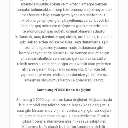
üzerinde kulaklık soketi ve mikrofon entegre benzeri
parçalar bulunmaktadır. cep telefonunuz şarj olmuyor, cep
telefonunuz bilgisayarı görmüyor, Cep telefonunuz
mikrofonu çalışmıyor gibi şikayetleriniz varsa, büyük bir
ihtimalle şarj soketinin değişmesi gerekmektedir. cep
telefonunuzun şarj soketi; orijinal olmayan adaptör
kullanmak, araç üzerinden şarj etmek, sıvı teması, tozlanma
gibi sebeplerden dolayı bozulur. Bazı durumlarda aşırı
zorlama içerisine yabancı madde sıkışması gibi
komplikasyonlar da olabilir. Bu ve benzeri durumlar için
cihazınızı rahatlıkla servisimize getirebilirsiniz. Lütfen
teknik servis hizmetlerini doğru ve güvenilir olan yerlerden
alınız ve garanti koşullarını inceleyiniz. Onun için tek
yapmanız gereken telefonu servisimize yada ücretsiz
anlaşmalı olduğumuz kargo ile gönderebilirsiniz.
Samsung N7000 Kasa Değişimi
Samsung N7000 cep telefon kasa değişimi: Mağazamızda
bütün model cep telefon orijinal kapak kasa değişimi 1
saat gibi bir zamanda orijinal fabrika çıkışı gibi siz değerli
müşterilerimize teslim ediyoruz. Cep telefonları fabrika
çıkışı itibariyle alüminyum alaşım kasaya sahiptirler.
Kullanıma bağlı olarak bu telefon kasaları çizilebilir,