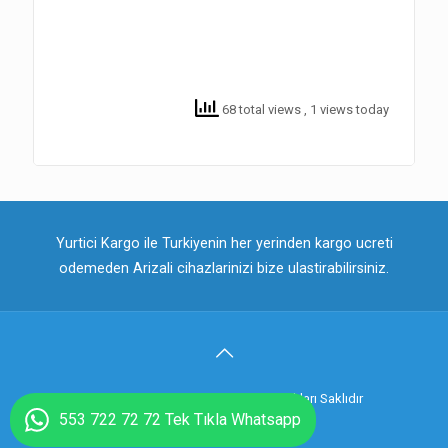
68 total views
, 1 views today
Yurtici Kargo ile Turkiyenin her yerinden kargo ucreti
odemeden Arizali cihazlarinizi bize ulastirabilirsiniz.
© 2018 Telefontamircin.net . Tüm Hakları Saklıdır
553 722 72 72 Tek Tıkla Whatsapp