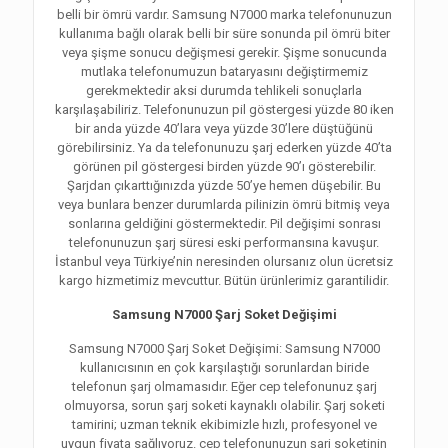
belli bir ömrü vardır. Samsung N7000 marka telefonunuzun
kullanıma bağlı olarak belli bir süre sonunda pil ömrü biter
veya şişme sonucu değişmesi gerekir. Şişme sonucunda
mutlaka telefonumuzun bataryasını değiştirmemiz
gerekmektedir aksi durumda tehlikeli sonuçlarla
karşılaşabiliriz. Telefonunuzun pil göstergesi yüzde 80 iken
bir anda yüzde 40’lara veya yüzde 30’lere düştüğünü
görebilirsiniz. Ya da telefonunuzu şarj ederken yüzde 40’ta
görünen pil göstergesi birden yüzde 90’ı gösterebilir.
Şarjdan çıkarttığınızda yüzde 50’ye hemen düşebilir. Bu
veya bunlara benzer durumlarda pilinizin ömrü bitmiş veya
sonlarına geldiğini göstermektedir. Pil değişimi sonrası
telefonunuzun şarj süresi eski performansına kavuşur.
İstanbul veya Türkiye’nin neresinden olursanız olun ücretsiz
kargo hizmetimiz mevcuttur. Bütün ürünlerimiz garantilidir.
Samsung N7000 Şarj Soket Değişimi
Samsung N7000 Şarj Soket Değişimi: Samsung N7000
kullanıcısının en çok karşılaştığı sorunlardan biride
telefonun şarj olmamasıdır. Eğer cep telefonunuz şarj
olmuyorsa, sorun şarj soketi kaynaklı olabilir. Şarj soketi
tamirini; uzman teknik ekibimizle hızlı, profesyonel ve
uygun fiyata sağlıyoruz. cep telefonunuzun şarj soketinin