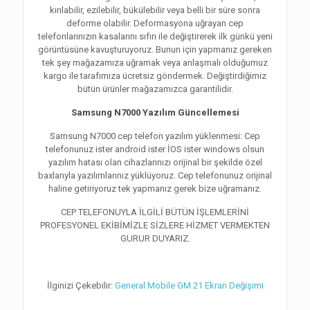
kırılabilir, ezilebilir, bükülebilir veya belli bir süre sonra
deforme olabilir. Deformasyona uğrayan cep
telefonlarınızın kasalarını sıfırı ile değiştirerek ilk günkü yeni
görüntüsüne kavuşturuyoruz. Bunun için yapmanız gereken
tek şey mağazamıza uğramak veya anlaşmalı olduğumuz
kargo ile tarafımıza ücretsiz göndermek. Değiştirdiğimiz
bütün ürünler mağazamızca garantilidir.
Samsung N7000 Yazılım Güncellemesi
Samsung N7000 cep telefon yazılım yüklenmesi: Cep
telefonunuz ister android ister İOS ister windows olsun
yazılım hatası olan cihazlarınızı orijinal bir şekilde özel
baxlarıyla yazılımlarınız yüklüyoruz. Cep telefonunuz orijinal
haline getiriyoruz tek yapmanız gerek bize uğramanız.
CEP TELEFONUYLA İLGİLİ BÜTÜN İŞLEMLERİNİ
PROFESYONEL EKİBİMİZLE SİZLERE HİZMET VERMEKTEN
GURUR DUYARIZ.
İlginizi Çekebilir:
General Mobile GM 21 Ekran Değişimi