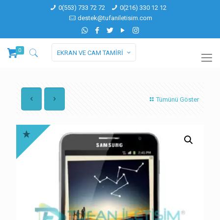
0(553) 733 72 72
0(216) 330 12 12
destek@tufaniletisim.com
0
EKRAN VE CAM TAMİRİ
Tümünü Göster