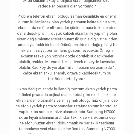
ekran kullanmaktayız. Orijinal ekran değişimleri uzun
vadede en başarılı olan yöntemdir.
Problem telefon ekranı olduğu zaman kesinlikle en önemli
durum kullanılacak olan yedek parçanın kalitesidir. Kalite,
ekranlarda en önemli konudur çünkü olması beklenenden
daha düşük profilli, düşük kaliteli ekranlar ile yapılmış olan
ekran değişimlerinde telefonunuz ilk gün aldığınız halinden
tamamıyla farklı bir hale bürünüp eskiden olduğu gibi iyi bir
ekran, hissiyat performans göstermeyecektir. Örneğin
ekranın reaksiyon hızında gözle görülebilir gecikmeler
olabilir, renklerde kendini belli edecek düzeyde kaymalar
olabilir. Kadıköy’de yer alan Tufan İletişim servisimizde 1.
kalite ekranlar kullanarak, ortaya çıkabilecek tüm bu
faktörleri defediyoruz.
Ekran değişimlerinde kullandığımız tüm ekran yedek parça
ürünleri piyasada orijinal olarak kabul gören orijinal kalite
ekranlardan oluşmakta ve anlaşmalı olduğumuz orijinal cep
telefonu yedek parça toptancıları tarafından tüm kontrolleri
yapıldıktan sonra elimize ulaşmaktadır. Samsung N7000
Ekran Fiyatı işleminin ardından teknik servis ekibimiz cep
telefonunuzun ekran, dokunmatik ve parlaklık testlerini
tamamlayıp yeni ekran üzerine ücretsiz Samsung N7000