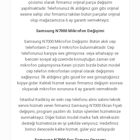
çözümü olarak firmamız orijinal parça değişimi
yapılmaktadır. Telefonunuz ilk aldığınız gün gibi orijinal
sesine sahip olur firmamız takılan bütün parçalar orijinal
olup mağazamızca 6 ay garanti vermekteyiz.
Samsung N7000 Mikrofon Değişimi
Samsung N7000 Mikrofon Değişimi: Bütün akılı cep
telefonların 2 veya 3 mikrofon bulunmaktadır. Cep
telefonunuz karşıya ses gitmiyorsa. veya whatsapp ve
benzeri sosyal ağ üzerinde konuştuğun zaman üst
mikrofon çalışmıyorsa Kesin çözüm bizde bütün model
cep telefon mikrofonları orijinal olarak değişimini
sağlıyoruz. İlk aldığınız gibi güzel bir ses görüştüğünüz
kişiye gider. Kaliteli hizmet sunan firmamız değişim sonrası
oluşacak mikrofon sorununa 6 ay garanti vermektedir.
İstanbul Kadıköy en eski cep telefonu alımı satımı teknik
servis hizmeti veren firmamız Samsung N7000 Ekran Fiyatı
değişimi, program yazılım vb. bütün işlemleri hizmetinize
sunmaktayız. Diğer bütün model marka fark etmeksizin
desteği hizmetinize en iyi şekilde veriyoruz. Hedefimiz
birinci derecede kalite hizmet, güler yüz anlayışıdır
Samsung N7000 Sıvı Teması Onarımı