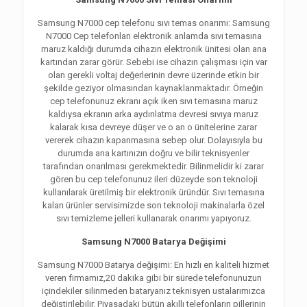
Samsung N7000 cep telefonu sıvı temas onarımı: Samsung
N7000 Cep telefonları elektronik anlamda sıvı temasına
maruz kaldığı durumda cihazın elektronik ünitesi olan ana
kartından zarar görür. Sebebi ise cihazın çalışması için var
olan gerekli voltaj değerlerinin devre üzerinde etkin bir
şekilde geziyor olmasından kaynaklanmaktadır. Örneğin
cep telefonunuz ekranı açık iken sıvı temasına maruz
kaldıysa ekranın arka aydınlatma devresi sıvıya maruz
kalarak kısa devreye düşer ve o an o ünitelerine zarar
vererek cihazın kapanmasına sebep olur. Dolayısıyla bu
durumda ana kartınızın doğru ve bilir teknisyenler
tarafından onarılması gerekmektedir. Bilinmelidir ki zarar
gören bu cep telefonunuz ileri düzeyde son teknoloji
kullanılarak üretilmiş bir elektronik üründür. Sıvı temasına
kalan ürünler servisimizde son teknoloji makinalarla özel
sıvı temizleme jelleri kullanarak onarımı yapıyoruz.
Samsung N7000 Batarya Değişimi
Samsung N7000 Batarya değişimi: En hızlı en kaliteli hizmet
veren firmamız,20 dakika gibi bir sürede telefonunuzun
içindekiler silinmeden bataryanız teknisyen ustalarımızca
değiştirilebilir. Piyasadaki bütün akıllı telefonların pillerinin